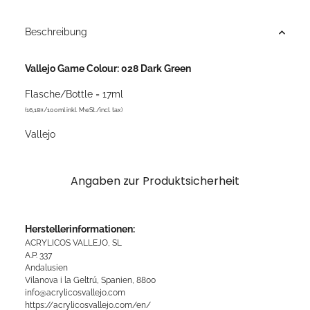
Loading...
Beschreibung
Vallejo Game Colour: 028 Dark Green
Flasche/Bottle = 17ml
(16,18¤/100ml inkl. MwSt./incl. tax)
Vallejo
Angaben zur Produktsicherheit
Herstellerinformationen:
ACRYLICOS VALLEJO, SL
A.P. 337
Andalusien
Vilanova i la Geltrú, Spanien, 8800
info@acrylicosvallejo.com
https://acrylicosvallejo.com/en/