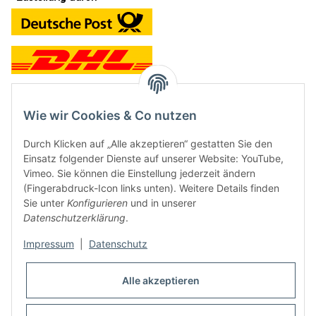
Wie wir Cookies & Co nutzen
Kontakt und Ladengeschäft
Durch Klicken auf „Alle akzeptieren“ gestatten Sie den
Neben dem Onlineshop haben wir ein Ladengeschäft in Hütten:
Einsatz folgender Dienste auf unserer Website: YouTube,
Vimeo. Sie können die Einstellung jederzeit ändern
Frontline Games
(Fingerabdruck-Icon links unten). Weitere Details finden
Färbereiweg 3A
Sie unter
Konfigurieren
und in unserer
24358 Hütten
Datenschutzerklärung
.
Tel: 04353-991314
Impressum
|
Datenschutz
Öffnungszeiten:
Mo - Fr: 10.00 - 16.00
Alle akzeptieren
Oder mit Terminvereinbarung
E-Mail:
info@frontlinegames.de