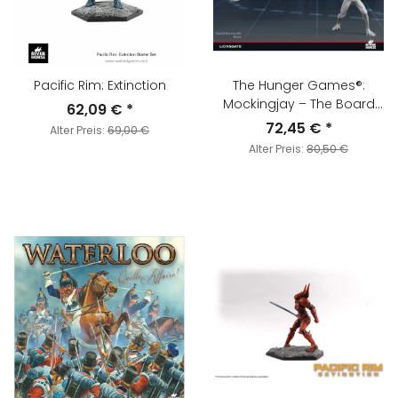
Pacific Rim: Extinction
The Hunger Games®:
Mockingjay – The Board
62,09 €
*
Game
72,45 €
*
Alter Preis:
69,00 €
Alter Preis:
80,50 €