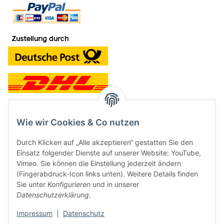
Wie wir Cookies & Co nutzen
Kontakt und Ladengeschäft
Durch Klicken auf „Alle akzeptieren“ gestatten Sie den
Neben dem Onlineshop haben wir ein Ladengeschäft in Hütten:
Einsatz folgender Dienste auf unserer Website: YouTube,
Vimeo. Sie können die Einstellung jederzeit ändern
Frontline Games
(Fingerabdruck-Icon links unten). Weitere Details finden
Färbereiweg 3A
Sie unter
Konfigurieren
und in unserer
24358 Hütten
Datenschutzerklärung
.
Tel: 04353-991314
Impressum
|
Datenschutz
Öffnungszeiten: