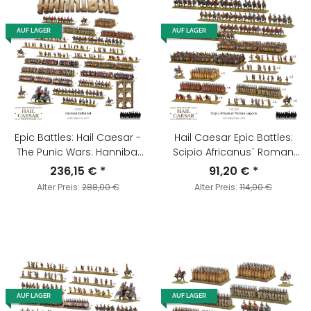
AUF LAGER
AUF LAGER
Epic Battles: Hail Caesar -
Hail Caesar Epic Battles:
The Punic Wars: Hannibal
Scipio Africanus´ Roman
Battle Set
Legions
236,15 €
*
91,20 €
*
Alter Preis:
288,00 €
Alter Preis:
114,00 €
AUF LAGER
AUF LAGER