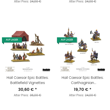
Alter Preis:
24,00 €
Alter Preis:
24,00 €
AUF LAGER
AUF LAGER
Hail Caesar Epic Battles:
Hail Caesar Epic Battles:
Battlefield Vignettes
Carthaginian
Commanders
30,60 €
*
19,70 €
*
Alter Preis:
36,00 €
Alter Preis:
24,00 €