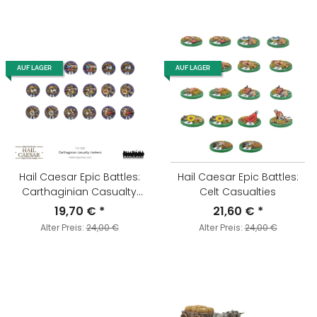
AUF LAGER
AUF LAGER
Hail Caesar Epic Battles:
Hail Caesar Epic Battles:
Carthaginian Casualty
Celt Casualties
Markers
19,70 €
*
21,60 €
*
Alter Preis:
24,00 €
Alter Preis:
24,00 €