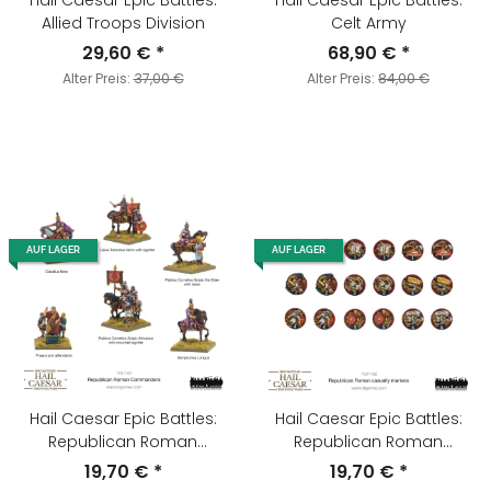
Hail Caesar Epic Battles:
Hail Caesar Epic Battles:
Allied Troops Division
Celt Army
29,60 €
*
68,90 €
*
Alter Preis:
37,00 €
Alter Preis:
84,00 €
AUF LAGER
AUF LAGER
Hail Caesar Epic Battles:
Hail Caesar Epic Battles:
Republican Roman
Republican Roman
Commanders
Casualty Markers
19,70 €
*
19,70 €
*