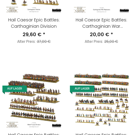
Hail Caesar Epic Battles:
Hail Caesar Epic Battles:
Carthaginian Division
Carthaginian War
Elephants
29,60 €
*
20,00 €
*
Alter Preis:
37,00 €
Alter Preis:
25,00 €
AUF LAGER
AUF LAGER