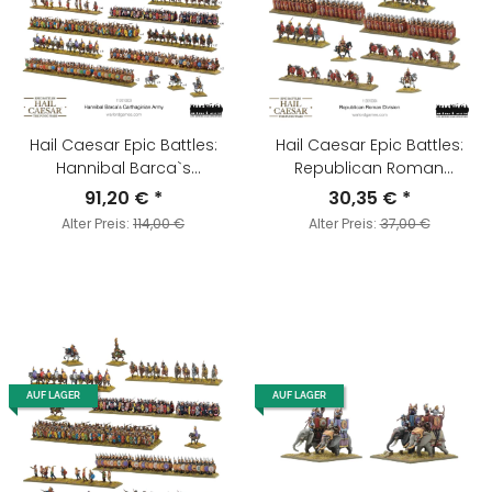
Hail Caesar Epic Battles:
Hail Caesar Epic Battles:
Hannibal Barca`s
Republican Roman
Carthaginian Army
Division
91,20 €
*
30,35 €
*
Alter Preis:
114,00 €
Alter Preis:
37,00 €
AUF LAGER
AUF LAGER