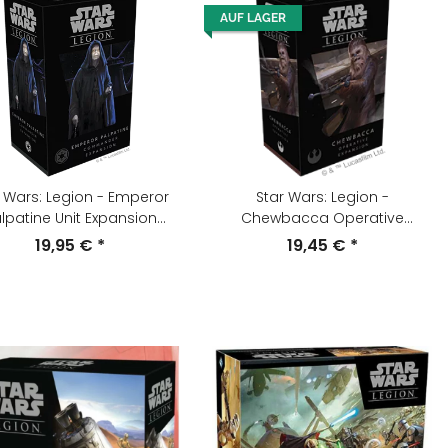
AUF LAGER
r Wars: Legion - Emperor
Star Wars: Legion -
lpatine Unit Expansion
Chewbacca Operative
(English)
Expansion (English)
19,95 €
*
19,45 €
*