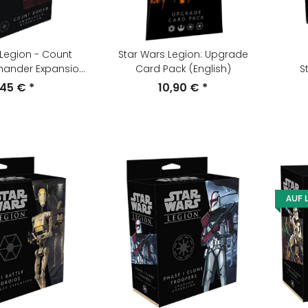
 Legion - Count
Star Wars Legion: Upgrade
ander Expansion
Card Pack (English)
S
nglish)
,45 €
*
10,90 €
*
AUF 