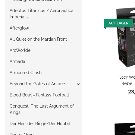
Adeptus Titanicus / Aeronautica
Imperialis
AUF LAGER
Afterglow
All Quiet on the Martian Front
ArcWorlde
Armada
Armoured Clash
Star Wa
Rebel
Beyond the Gates of Antares
(Aufwertun
23
Blood Bowl - Fantasy Football
(
Conquest: The Last Argument of
Kings
Der Herr der Ringe/Der Hobbit
Doctor Who