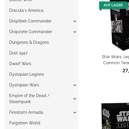
AUF LAGER
Dracula`s America
Dropfleet Commander
Dropzone Commander
Dungeons & Dragons
Dust 1947
Star Wars: Le
Cannon Team
Dwarf Wars
(E
27
Dystopian Legions
Dystopian Wars
Empire of the Dead /
Steampunk
Firestorm Armada
Forgotten World