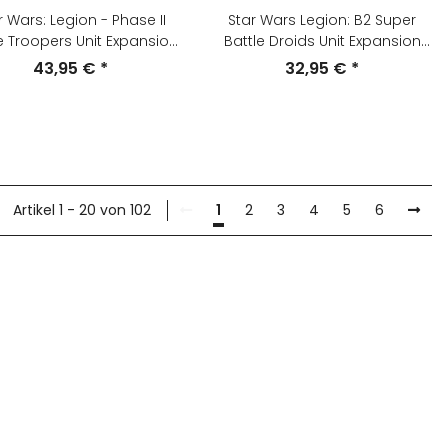
r Wars: Legion - Phase II
Star Wars Legion: B2 Super
 Troopers Unit Expansion
Battle Droids Unit Expansion
(English)
(English)
43,95 €
*
32,95 €
*
Artikel 1 - 20 von 102
1
2
3
4
5
6