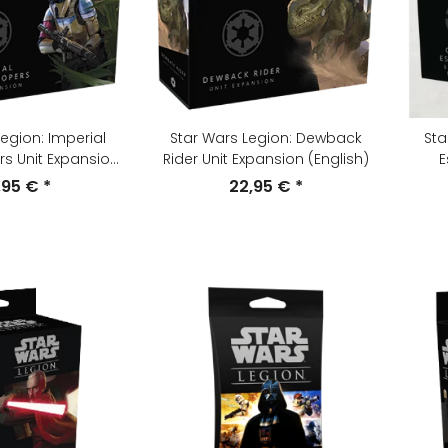
egion: Imperial
Star Wars Legion: Dewback
Sta
s Unit Expansion
Rider Unit Expansion (English)
E
nglish)
,95 €
*
22,95 €
*