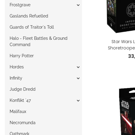
Frostgrave
Gaslands Refuelled
Guards of Traitor`s Toll
Halo - Fleet Battles & Ground
Star Wars L
Command
Shoretrooper
(E
33
Harry Potter
Hordes
Infinity
Judge Dredd
Konflikt `47
Malifaux
Necromunda
Oathmark