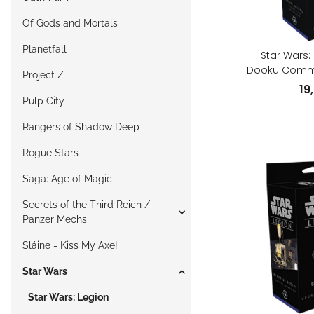
Of Gods and Mortals
Planetfall
Star Wars:
Dooku Comm
Project Z
(E
19
Pulp City
Rangers of Shadow Deep
Rogue Stars
Saga: Age of Magic
Secrets of the Third Reich /
Panzer Mechs
Sláine - Kiss My Axe!
Star Wars
Star Wars: Legion