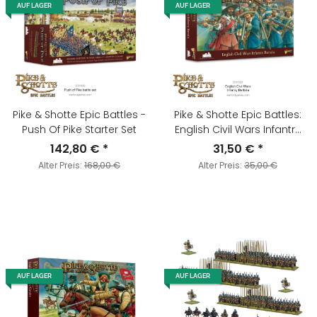
AUF LAGER
AUF LAGER
Pike & Shotte Epic Battles -
Pike & Shotte Epic Battles:
Push Of Pike Starter Set
English Civil Wars Infantry
Battalia
142,80 €
*
31,50 €
*
Alter Preis:
168,00 €
Alter Preis:
35,00 €
AUF LAGER
AUF LAGER