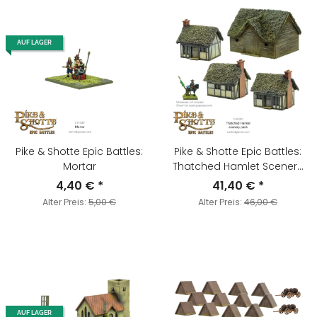
AUF LAGER
Pike & Shotte Epic Battles:
Pike & Shotte Epic Battles:
Mortar
Thatched Hamlet Scenery
Pack
4,40 €
*
41,40 €
*
Alter Preis:
5,00 €
Alter Preis:
46,00 €
AUF LAGER