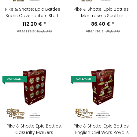
Pike & Shotte: Epic Battles -
Pike & Shotte: Epic Battles -
Scots Covenanters Starter
Montrose`s Scottish
Army
Royalists Starter Army
112,20 €
*
86,40 €
*
Alter Preis:
132,00 €
Alter Preis:
96,00 €
AUF LAGER
AUF LAGER
Pike & Shotte Epic Battles:
Pike & Shotte: Epic Battles -
Casualty Markers
English Civil Wars Royalist