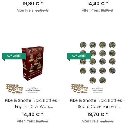
Commanders
19,80 €
*
14,40 €
*
Alter Preis:
22,00 €
Alter Preis:
16,00 €
AUF LAGER
AUF LAGER
Pike & Shotte: Epic Battles -
Pike & Shotte: Epic Battles -
English Civil Wars
Scots Covenanters
Parliament Commanders
Casualty Markers
14,40 €
*
18,70 €
*
Alter Preis:
16,00 €
Alter Preis:
22,00 €