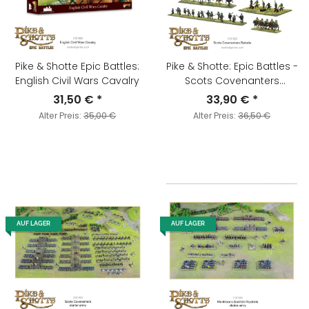
Pike & Shotte Epic Battles:
Pike & Shotte: Epic Battles -
English Civil Wars Cavalry
Scots Covenanters
Battalia
31,50 €
*
33,90 €
*
Alter Preis:
35,00 €
Alter Preis:
36,50 €
AUF LAGER
AUF LAGER