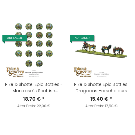
AUF LAGER
AUF LAGER
Pike & Shotte: Epic Battles -
Pike & Shotte Epic Battles:
Montrose`s Scottish
Dragoons Horseholders
Royalists Casualty Markers
18,70 €
*
15,40 €
*
Alter Preis:
22,00 €
Alter Preis:
17,50 €