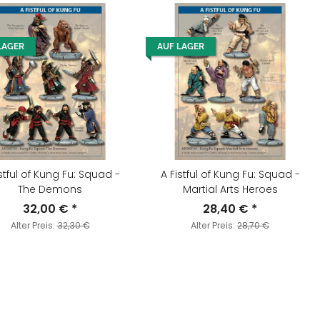
LAGER
AUF LAGER
stful of Kung Fu: Squad -
A Fistful of Kung Fu: Squad -
The Demons
Martial Arts Heroes
32,00 €
*
28,40 €
*
Alter Preis:
32,30 €
Alter Preis:
28,70 €