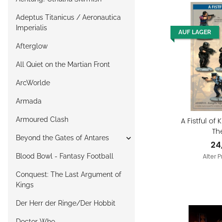
Adeptus Titanicus / Aeronautica
Imperialis
AUF LAGER
Afterglow
All Quiet on the Martian Front
ArcWorlde
Armada
Armoured Clash
A Fistful of
Th
Beyond the Gates of Antares
24
Blood Bowl - Fantasy Football
Alter P
Conquest: The Last Argument of
Kings
Der Herr der Ringe/Der Hobbit
Doctor Who