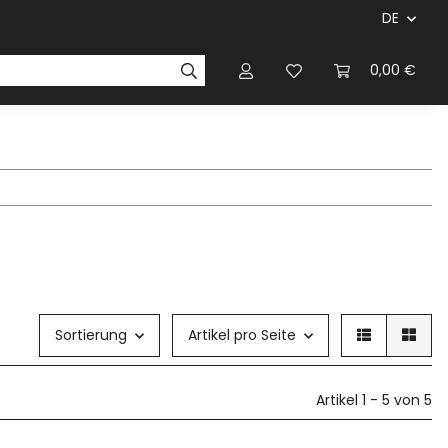
DE
ersteller & Firmen
Regelbücher
Magazinen & Li
0,00 €
Sortierung
Artikel pro Seite
Artikel 1 - 5 von 5