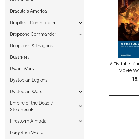
Dracula`s America
Dropfleet Commander
Dropzone Commander
Dungeons & Dragons
Dust 1947
A Fistful of 
Dwarf Wars
Movie W
15
Dystopian Legions
Dystopian Wars
Empire of the Dead /
Steampunk
Firestorm Armada
Forgotten World