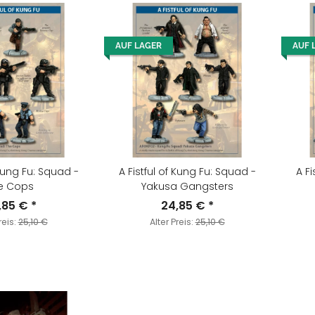
AUF LAGER
AUF 
 Kung Fu: Squad -
A Fistful of Kung Fu: Squad -
A Fi
e Cops
Yakusa Gangsters
,85 €
*
24,85 €
*
reis:
25,10 €
Alter Preis:
25,10 €