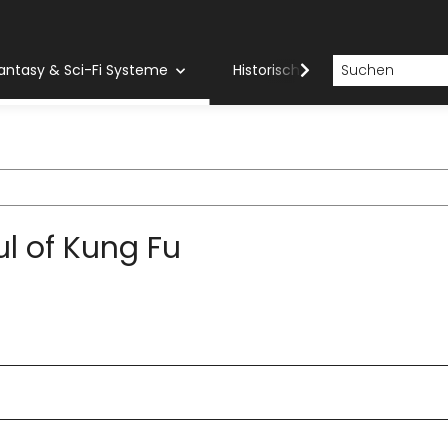
antasy & Sci-Fi Systeme
Historische Systeme
H
ful of Kung Fu