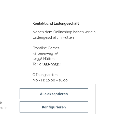
Kontakt und Ladengeschäft
Neben dem Onlineshop haben wir ein
Ladengeschäft in Hütten:
Frontline Games
Färbereiweg 3A
24358 Hütten
Tel: 04353-991314
Öffnungszeiten:
Mo - Fr: 10.00 - 16.00
Oder mit Terminvereinbarung
Alle akzeptieren
E-Mail:
info@frontlinegames.de
ie
Konfigurieren
d in