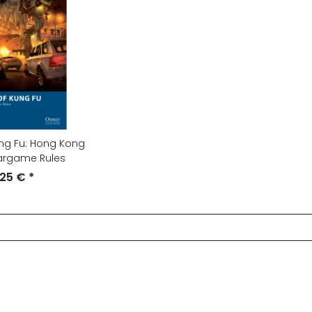
Kung Fu: Hong Kong
argame Rules
,25 €
*