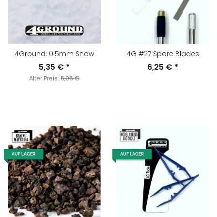
4Ground: 0.5mm Snow
4G #27 Spare Blades
5,35 €
*
6,25 €
*
Alter Preis:
5,95 €
AUF LAGER
AUF LAGER