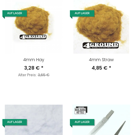
AUF LAGER
AUF LAGER
4mm Hay
4mm Straw
3,28 €
*
4,85 €
*
Alter Preis:
3,65 €
AUF LAGER
AUF LAGER