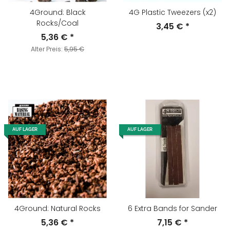
4Ground: Black
4G Plastic Tweezers (x2)
Rocks/Coal
3,45 €
*
5,36 €
*
Alter Preis:
5,95 €
AUF LAGER
AUF LAGER
4Ground: Natural Rocks
6 Extra Bands for Sander
5,36 €
*
7,15 €
*