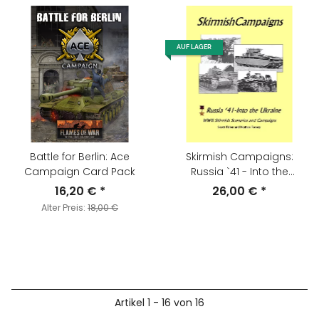
AUF LAGER
Battle for Berlin: Ace
Skirmish Campaigns:
Campaign Card Pack
Russia `41 - Into the
Ukraine
16,20 €
*
26,00 €
*
Alter Preis:
18,00 €
Artikel 1 - 16 von 16