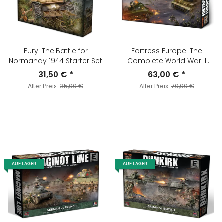
Fury: The Battle for
Fortress Europe: The
Normandy 1944 Starter Set
Complete World War II
Starter Set
31,50 €
*
63,00 €
*
Alter Preis:
35,00 €
Alter Preis:
70,00 €
AUF LAGER
AUF LAGER