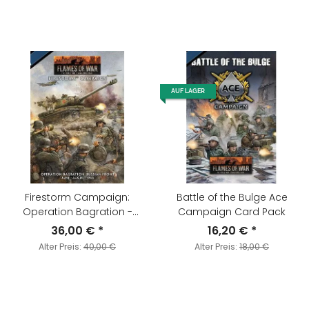
AUF LAGER
Firestorm Campaign:
Battle of the Bulge Ace
Operation Bagration -
Campaign Card Pack
Russian Front June-August
36,00 €
*
16,20 €
*
1944
Alter Preis:
40,00 €
Alter Preis:
18,00 €