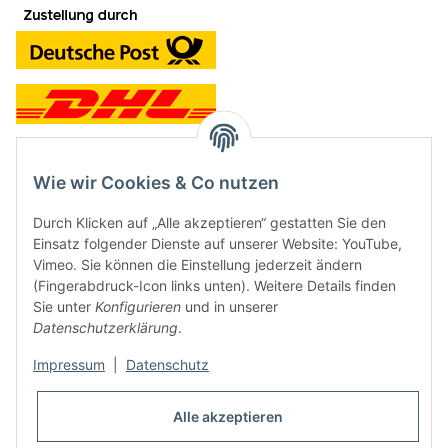
Wie wir Cookies & Co nutzen
Kontakt und Ladengeschäft
Durch Klicken auf „Alle akzeptieren“ gestatten Sie den
Neben dem Onlineshop haben wir ein Ladengeschäft in Hütten:
Einsatz folgender Dienste auf unserer Website: YouTube,
Vimeo. Sie können die Einstellung jederzeit ändern
Frontline Games
(Fingerabdruck-Icon links unten). Weitere Details finden
Färbereiweg 3A
Sie unter
Konfigurieren
und in unserer
24358 Hütten
Datenschutzerklärung
.
Tel: 04353-991314
Impressum
|
Datenschutz
Öffnungszeiten:
Mo - Fr: 10.00 - 16.00
Alle akzeptieren
Oder mit Terminvereinbarung