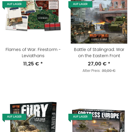
AUF LAGER
AUF LAGER
Flames of War: Firestorm -
Battle of Stalingrad: War
Leviathans
on the Eastern Front
11,25 €
*
27,00 €
*
Alter Preis:
30,00 €
AUF LAGER
AUF LAGER