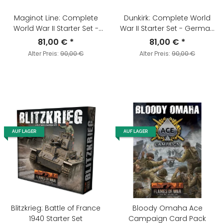
Maginot Line: Complete
Dunkirk: Complete World
World War II Starter Set -
War II Starter Set - German
German vs. French
vs. British
81,00 €
*
81,00 €
*
Alter Preis:
90,00 €
Alter Preis:
90,00 €
AUF LAGER
AUF LAGER
Blitzkrieg: Battle of France
Bloody Omaha Ace
1940 Starter Set
Campaign Card Pack