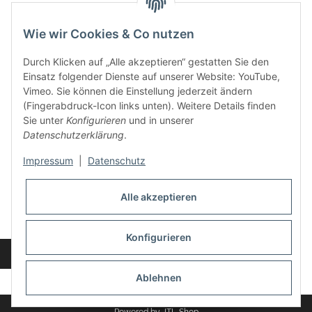
Wie wir Cookies & Co nutzen
Kontakt und Ladengeschäft
Durch Klicken auf „Alle akzeptieren“ gestatten Sie den
Neben dem Onlineshop haben wir ein Ladengeschäft in Hütten:
Einsatz folgender Dienste auf unserer Website: YouTube,
Vimeo. Sie können die Einstellung jederzeit ändern
Frontline Games
(Fingerabdruck-Icon links unten). Weitere Details finden
Färbereiweg 3A
Sie unter
Konfigurieren
und in unserer
24358 Hütten
Datenschutzerklärung
.
Tel: 04353-991314
Impressum
|
Datenschutz
Öffnungszeiten:
Mo - Fr: 10.00 - 16.00
Alle akzeptieren
Oder mit Terminvereinbarung
E-Mail:
info@frontlinegames.de
Konfigurieren
Widerrufsbutton
* Alle Preise inkl. gesetzlicher USt., zzgl.
Versand
Ablehnen