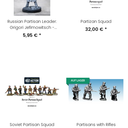
Russian Partisan Leader:
Partizan Squad
Grigori Jefimowitsch -
32,00 €
*
Codename: Rasputin
5,95 €
*
AUF LAGER
Soviet Partisan Squad
Partisans with Rifles