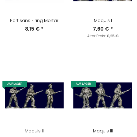
Partisans Firing Mortar
Maquis I
8,15 €
*
7,60 €
*
Alter Preis:
8,25 €
AUF LAGER
AUF LAGER
Maquis II
Maquis III