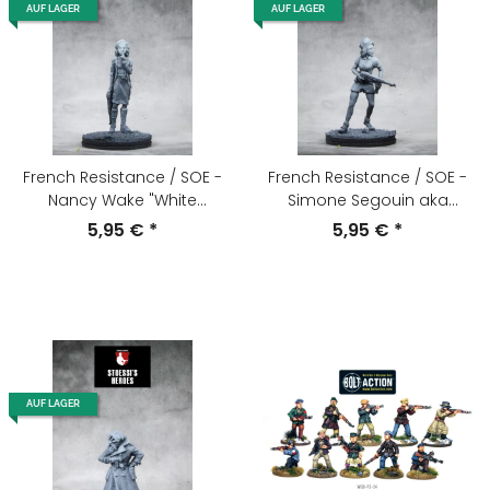
AUF LAGER
AUF LAGER
French Resistance / SOE -
French Resistance / SOE -
Nancy Wake "White
Simone Segouin aka
Mouse"
Nicole Minet
5,95 €
*
5,95 €
*
AUF LAGER