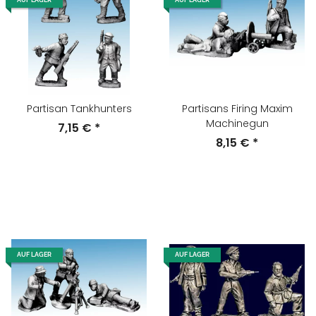
AUF LAGER
AUF LAGER
Partisan Tankhunters
Partisans Firing Maxim
Machinegun
7,15 €
*
8,15 €
*
AUF LAGER
AUF LAGER