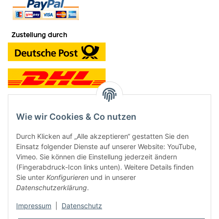
Wie wir Cookies & Co nutzen
Kontakt und Ladengeschäft
Durch Klicken auf „Alle akzeptieren“ gestatten Sie den
Neben dem Onlineshop haben wir ein Ladengeschäft in Hütten:
Einsatz folgender Dienste auf unserer Website: YouTube,
Vimeo. Sie können die Einstellung jederzeit ändern
Frontline Games
(Fingerabdruck-Icon links unten). Weitere Details finden
Färbereiweg 3A
Sie unter
Konfigurieren
und in unserer
24358 Hütten
Datenschutzerklärung
.
Tel: 04353-991314
Impressum
|
Datenschutz
Öffnungszeiten: