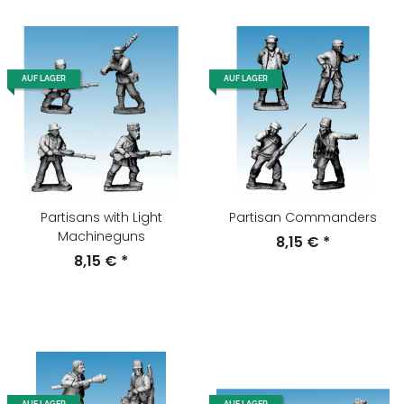
AUF LAGER
AUF LAGER
Partisans with Light
Partisan Commanders
Machineguns
8,15 €
*
8,15 €
*