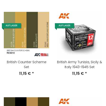
AUF LAGER
AUF LAGER
British Caunter Scheme
British Army Tunisia, Sicily &
Set
Italy 1943-1945 Set
11,15 €
*
11,15 €
*