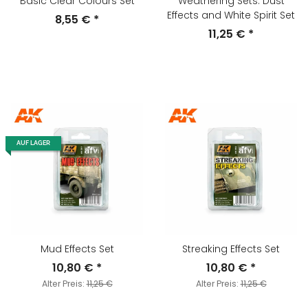
Basic Clear Colours Set
Weathering Sets: Dust
Effects and White Spirit Set
8,55 €
*
11,25 €
*
AUF LAGER
Mud Effects Set
Streaking Effects Set
10,80 €
*
10,80 €
*
Alter Preis:
11,25 €
Alter Preis:
11,25 €