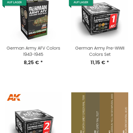
AUF LAGER
AUF LAGER
German Army AFV Colors
German Army Pre-WWII
1943-1945
Colors Set
8,25 €
*
11,15 €
*