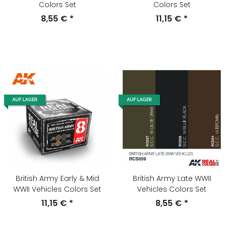
Colors Set
Colors Set
8,55 €
*
11,15 €
*
AUF LAGER
AUF LAGER
British Army Early & Mid
British Army Late WWII
WWII Vehicles Colors Set
Vehicles Colors Set
11,15 €
*
8,55 €
*