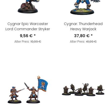
Cygnar Epic Warcaster
Cygnar: Thunderhead
Lord Commander Stryker
Heavy Warjack
9,56 €
*
37,80 €
*
Alter Preis:
10,99 €
Alter Preis:
41,99 €