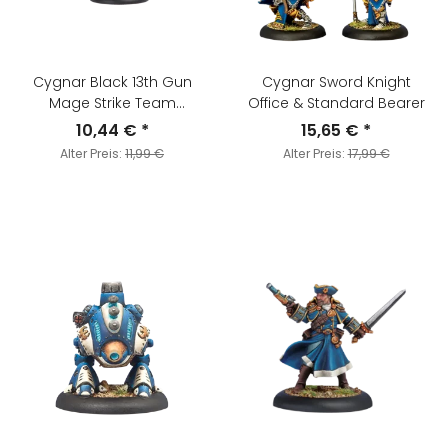
Cygnar Black 13th Gun
Cygnar Sword Knight
Mage Strike Team
Office & Standard Bearer
Character Unit
10,44 €
*
15,65 €
*
Alter Preis:
11,99 €
Alter Preis:
17,99 €