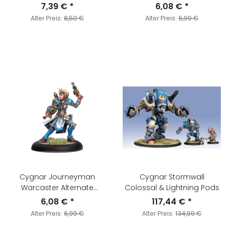
7,39 €
*
6,08 €
*
Alter Preis:
8,50 €
Alter Preis:
6,99 €
Cygnar Journeyman
Cygnar Stormwall
Warcaster Alternate
Colossal & Lightning Pods
Version
6,08 €
*
117,44 €
*
Alter Preis:
6,99 €
Alter Preis:
134,99 €