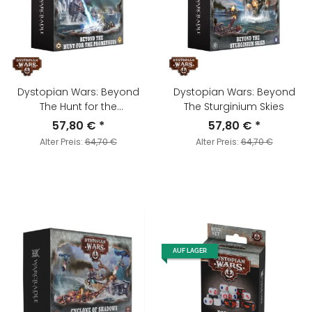
Dystopian Wars: Beyond
Dystopian Wars: Beyond
The Hunt for the
The Sturginium Skies
Prometheus
57,80 €
*
57,80 €
*
Alter Preis:
64,70 €
Alter Preis:
64,70 €
AUF LAGER