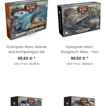
Dystopian Wars: Islands
Dystopian Wars:
and Archipelagos Set
Sturginium Skies - Two
Player Starter Set
46,60 €
*
99,50 €
*
Alter Preis:
51,75 €
Alter Preis:
110,55 €