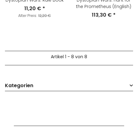
Dystopian Wars: Rule Book
Dystopian Wars: Hunt for
the Prometheus (English)
11,20 €
*
113,30 €
*
Alter Preis:
12,20 €
Artikel 1 - 8 von 8
Kategorien