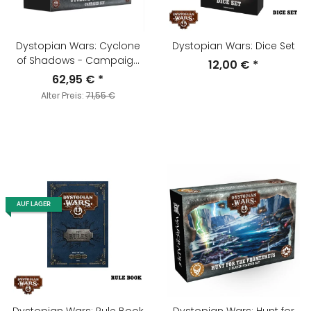
Dystopian Wars: Cyclone
Dystopian Wars: Dice Set
of Shadows - Campaign
12,00 €
*
Set
62,95 €
*
Alter Preis:
71,55 €
AUF LAGER