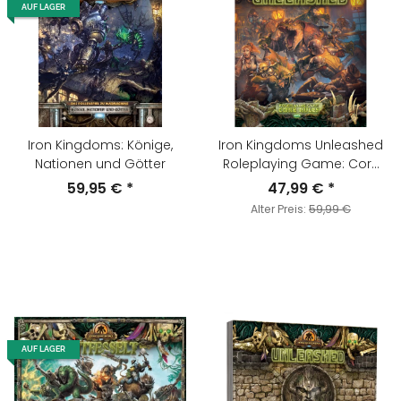
AUF LAGER
Iron Kingdoms: Könige,
Iron Kingdoms Unleashed
Nationen und Götter
Roleplaying Game: Core
Rules
59,95 €
*
47,99 €
*
Alter Preis:
59,99 €
AUF LAGER