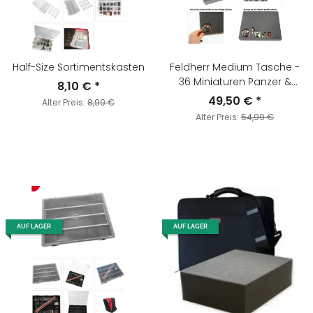
Half-Size Sortimentskasten
Feldherr Medium Tasche -
36 Miniaturen Panzer &
8,10 €
*
Monster
49,50 €
*
Alter Preis:
8,99 €
Alter Preis:
54,99 €
AUF LAGER
AUF LAGER