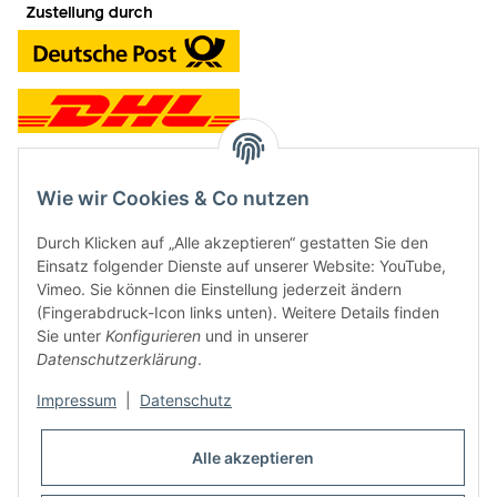
Wie wir Cookies & Co nutzen
Kontakt und Ladengeschäft
Durch Klicken auf „Alle akzeptieren“ gestatten Sie den
Neben dem Onlineshop haben wir ein Ladengeschäft in Hütten:
Einsatz folgender Dienste auf unserer Website: YouTube,
Vimeo. Sie können die Einstellung jederzeit ändern
Frontline Games
(Fingerabdruck-Icon links unten). Weitere Details finden
Färbereiweg 3A
Sie unter
Konfigurieren
und in unserer
24358 Hütten
Datenschutzerklärung
.
Tel: 04353-991314
Impressum
|
Datenschutz
Öffnungszeiten:
Mo - Fr: 10.00 - 16.00
Alle akzeptieren
Oder mit Terminvereinbarung