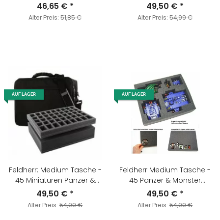
46,65 €
*
49,50 €
*
Alter Preis:
51,85 €
Alter Preis:
54,99 €
AUF LAGER
AUF LAGER
Feldherr: Medium Tasche -
Feldherr Medium Tasche -
45 Miniaturen Panzer &
45 Panzer & Monster
Monster
(30mm)
49,50 €
*
49,50 €
*
Alter Preis:
54,99 €
Alter Preis:
54,99 €