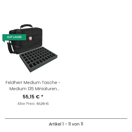
AUF LAGER
Feldherr Medium Tasche -
Medium 135 Miniaturen
(FS035C5BO)
55,15 €
*
Alter Preis:
61,25 €
Artikel 1 - 11 von 11