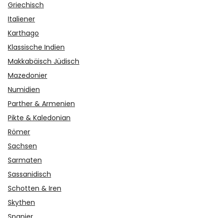
Griechisch
Italiener
Karthago
Klassische Indien
Makkabäisch Jüdisch
Mazedonier
Numidien
Parther & Armenien
Pikte & Kaledonian
Römer
Sachsen
Sarmaten
Sassanidisch
Schotten & Iren
Skythen
Spanier