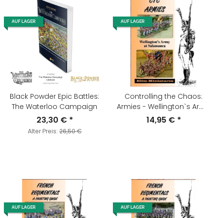
AUF LAGER
AUF LAGER
Black Powder Epic Battles:
Controlling the Chaos:
The Waterloo Campaign
Armies - Wellington`s Army
at Salamanca
23,30 €
*
14,95 €
*
Alter Preis:
26,50 €
AUF LAGER
AUF LAGER