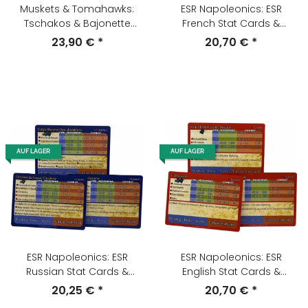
Muskets & Tomahawks:
ESR Napoleonics: ESR
Tschakos & Bajonette
French Stat Cards &
(Deutsch)
Orders Pack (Mid War)
23,90 €
*
20,70 €
*
AUF LAGER
AUF LAGER
ESR Napoleonics: ESR
ESR Napoleonics: ESR
Russian Stat Cards &
English Stat Cards &
Orders Pack (Mid War)
Orders Pack (Early-Mid-
20,25 €
*
20,70 €
*
Late War)