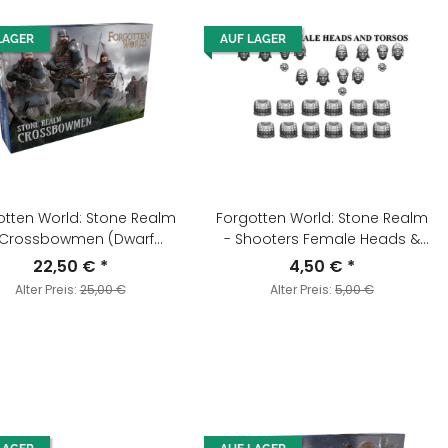
LAGER
AUF LAGER
otten World: Stone Realm
Forgotten World: Stone Realm
 Crossbowmen (Dwarf
- Shooters Female Heads &
Crossbowmen)
Torsos
22,50 €
*
4,50 €
*
Alter Preis:
25,00 €
Alter Preis:
5,00 €