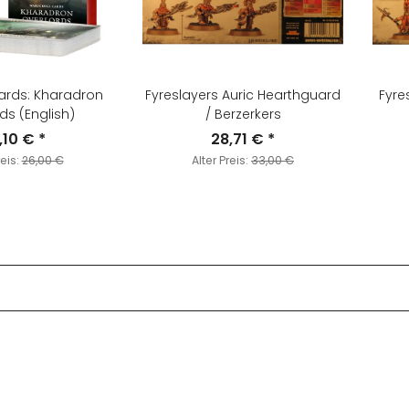
ards: Kharadron
Fyreslayers Auric Hearthguard
Fyre
ds (English)
/ Berzerkers
,10 €
*
28,71 €
*
reis:
26,00 €
Alter Preis:
33,00 €