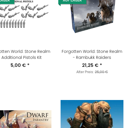
LAGER
AUF LAGER
otten World: Stone Realm
Forgotten World: Stone Realm
- Additional Pistols Kit
- Rambukk Raiders
5,00 €
*
21,25 €
*
Alter Preis:
25,00 €