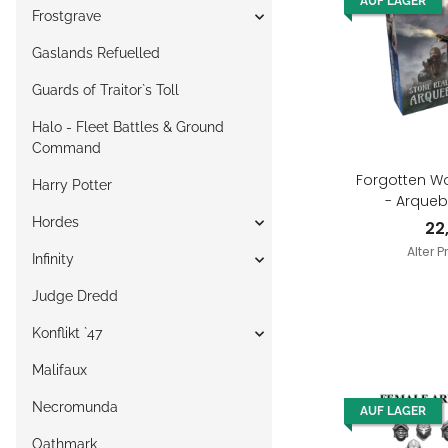
AUF LAGER
Frostgrave
Gaslands Refuelled
Guards of Traitor`s Toll
Halo - Fleet Battles & Ground
Command
Forgotten Wo
Harry Potter
- Arqueb
Arqu
Hordes
22
Alter P
Infinity
Judge Dredd
Konflikt `47
Malifaux
Necromunda
AUF LAGER
Oathmark