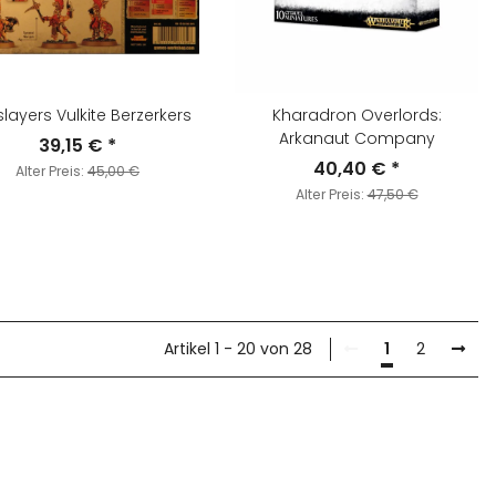
slayers Vulkite Berzerkers
Kharadron Overlords:
Arkanaut Company
39,15 €
*
40,40 €
*
Alter Preis:
45,00 €
Alter Preis:
47,50 €
Artikel 1 - 20 von 28
1
2