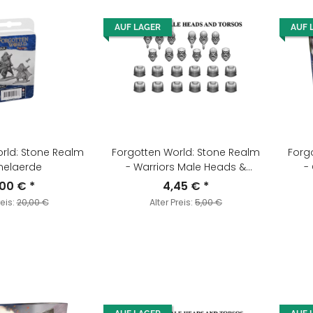
AUF LAGER
AUF 
rld: Stone Realm
Forgotten World: Stone Realm
Forg
nelaerde
- Warriors Male Heads &
-
Torsos
,00 €
*
4,45 €
*
reis:
20,00 €
Alter Preis:
5,00 €