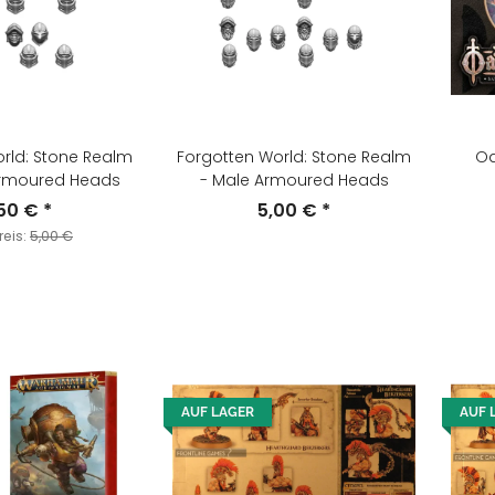
rld: Stone Realm
Forgotten World: Stone Realm
Oa
Armoured Heads
- Male Armoured Heads
,50 €
*
5,00 €
*
reis:
5,00 €
AUF LAGER
AUF 