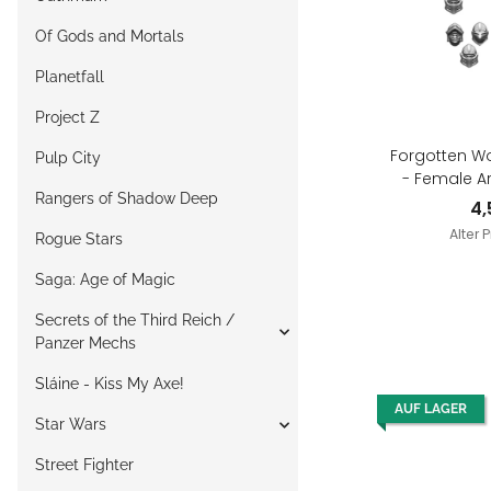
Of Gods and Mortals
Planetfall
Project Z
Forgotten Wo
Pulp City
- Female 
Rangers of Shadow Deep
4
Alter P
Rogue Stars
Saga: Age of Magic
Secrets of the Third Reich /
Panzer Mechs
Sláine - Kiss My Axe!
AUF LAGER
Star Wars
Street Fighter