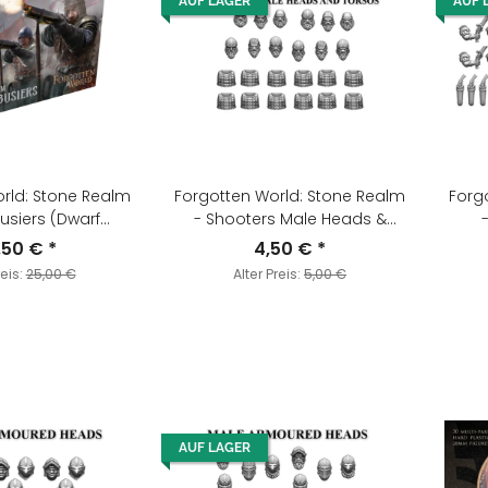
AUF LAGER
AUF 
rld: Stone Realm
Forgotten World: Stone Realm
Forg
usiers (Dwarf
- Shooters Male Heads &
ebusiers)
Torsos
,50 €
*
4,50 €
*
reis:
25,00 €
Alter Preis:
5,00 €
AUF LAGER