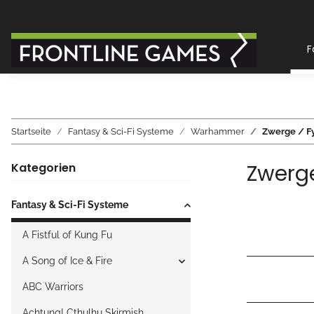
F
Startseite
Fantasy & Sci-Fi Systeme
Warhammer
Zwerge / Fy
Zwerge
Kategorien
Fantasy & Sci-Fi Systeme
A Fistful of Kung Fu
A Song of Ice & Fire
ABC Warriors
Achtung! Cthulhu Skirmish