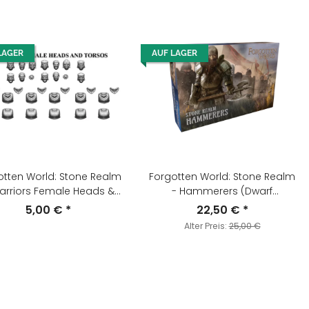
LAGER
AUF LAGER
otten World: Stone Realm
Forgotten World: Stone Realm
arriors Female Heads &
- Hammerers (Dwarf
Torsos
Hammerers)
5,00 €
*
22,50 €
*
Alter Preis:
25,00 €