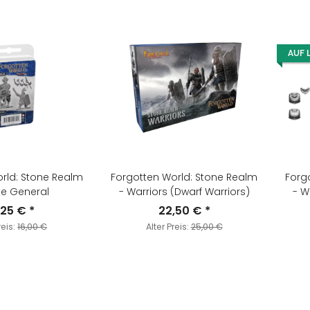
AUF 
rld: Stone Realm
Forgotten World: Stone Realm
Forg
ne General
- Warriors (Dwarf Warriors)
- W
,25 €
*
22,50 €
*
reis:
16,00 €
Alter Preis:
25,00 €