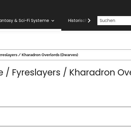
antasy & Sci-Fi Systeme
Historische Systeme
H
reslayers / Kharadron Overlords (Dwarves)
 / Fyreslayers / Kharadron Ov