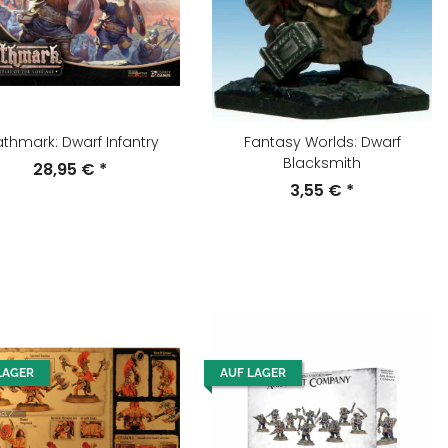
thmark: Dwarf Infantry
Fantasy Worlds: Dwarf
Blacksmith
28,95 €
*
3,55 €
*
LAGER
AUF LAGER