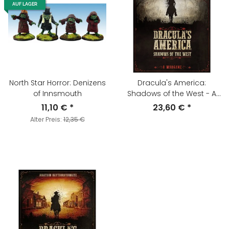
AUF LAGER
North Star Horror: Denizens
Dracula's America:
of Innsmouth
Shadows of the West - A
Wargame
11,10 €
*
23,60 €
*
Alter Preis:
12,35 €