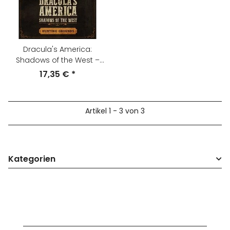
Dracula's America:
Shadows of the West –
Hunting Grounds
17,35 €
*
Artikel 1 - 3 von 3
Kategorien