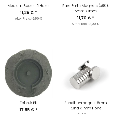
Medium Bases: 5 Holes
Rare Earth Magnets (x80):
5mm x 1mm
11,25 €
*
11,70 €
*
Alter Preis:
12,50 €
Alter Preis:
13,00 €
Tobruk Pit
Scheibenmagnet 5mm
Rund x 1mm Höhe
17,55 €
*