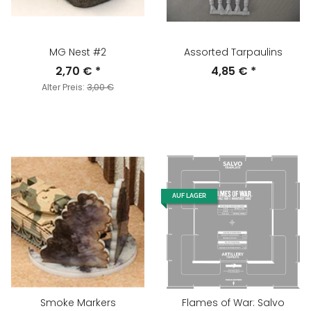
MG Nest #2
Assorted Tarpaulins
2,70 €
*
4,85 €
*
Alter Preis:
3,00 €
AUF LAGER
Smoke Markers
Flames of War: Salvo