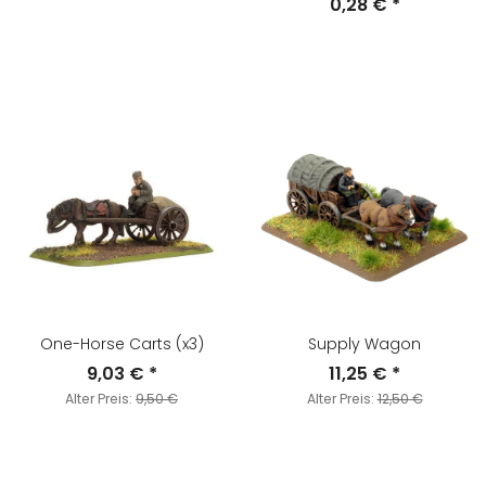
0,28 €
*
One-Horse Carts (x3)
Supply Wagon
9,03 €
*
11,25 €
*
Alter Preis:
9,50 €
Alter Preis:
12,50 €