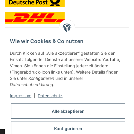
Wie wir Cookies & Co nutzen
Kontakt und Ladengeschäft
Durch Klicken auf „Alle akzeptieren“ gestatten Sie den
Neben dem Onlineshop haben wir ein Ladengeschäft in Hütten:
Einsatz folgender Dienste auf unserer Website: YouTube,
Vimeo. Sie können die Einstellung jederzeit ändern
Frontline Games
(Fingerabdruck-Icon links unten). Weitere Details finden
Färbereiweg 3A
Sie unter
Konfigurieren
und in unserer
24358 Hütten
Datenschutzerklärung
.
Tel: 04353-991314
Impressum
|
Datenschutz
Öffnungszeiten:
Mo - Fr: 10.00 - 16.00
Alle akzeptieren
Oder mit Terminvereinbarung
E-Mail:
info@frontlinegames.de
Konfigurieren