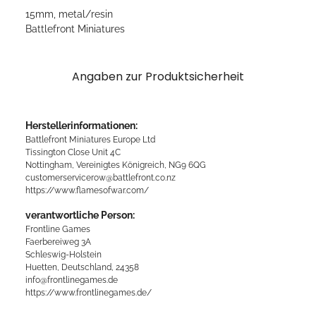
15mm, metal/resin
Battlefront Miniatures
Angaben zur Produktsicherheit
Herstellerinformationen:
Battlefront Miniatures Europe Ltd
Tissington Close Unit 4C
Nottingham, Vereinigtes Königreich, NG9 6QG
customerservicerow@battlefront.co.nz
https://www.flamesofwar.com/
verantwortliche Person:
Frontline Games
Faerbereiweg 3A
Schleswig-Holstein
Huetten, Deutschland, 24358
info@frontlinegames.de
https://www.frontlinegames.de/