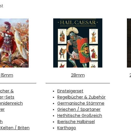
st
2-15mm
28mm
cher &
Einsteigerset
er-Sets
Regelbücher & Zubehör
nidenreich
Germanische Stämme
er
Griechen / Spartaner
Hethitische Großreich
ch
Iberische Halbinsel
/ Kelten / Briten
Karthago