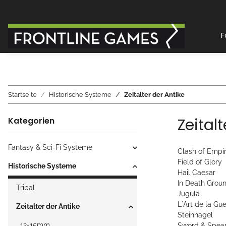
F
Startseite
Historische Systeme
Zeitalter der Antike
Zeital
Kategorien
Fantasy & Sci-Fi Systeme
Clash of Empi
Field of Glory
Historische Systeme
Hail Caesar
In Death Grou
Tribal
Jugula
L´Art de la Gue
Zeitalter der Antike
Steinhagel
12-15mm
Sword & Spea