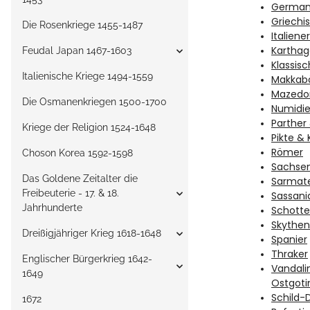
Germa
Griechi
Die Rosenkriege 1455-1487
Italiener
Karthag
Feudal Japan 1467-1603
Klassisc
Italienische Kriege 1494-1559
Makkabä
Mazedo
Die Osmanenkriegen 1500-1700
Numidi
Parther
Kriege der Religion 1524-1648
Pikte &
Römer
Choson Korea 1592-1598
Sachse
Das Goldene Zeitalter die
Sarmat
Freibeuterie - 17. & 18.
Sassani
Jahrhunderte
Schotte
Skythen
Dreißigjähriger Krieg 1618-1648
Spanier
Thraker
Englischer Bürgerkrieg 1642-
Vandali
1649
Ostgoti
Schild-
1672