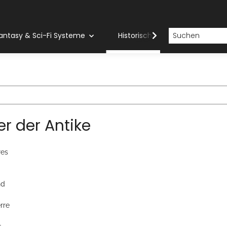
antasy & Sci-Fi Systeme
Historische Systeme
H
ter der Antike
res
nd
rre
r