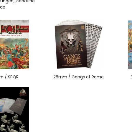
gungen, Gebäude
nde
m / SPQR
28mm / Gangs of Rome