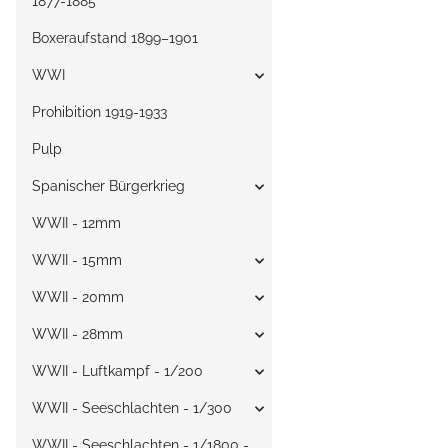
1877-1885
Boxeraufstand 1899–1901
WWI
Prohibition 1919-1933
Pulp
Spanischer Bürgerkrieg
WWII - 12mm
WWII - 15mm
WWII - 20mm
WWII - 28mm
WWII - Luftkampf - 1/200
WWII - Seeschlachten - 1/300
WWII - Seeschlachten - 1/1800 -