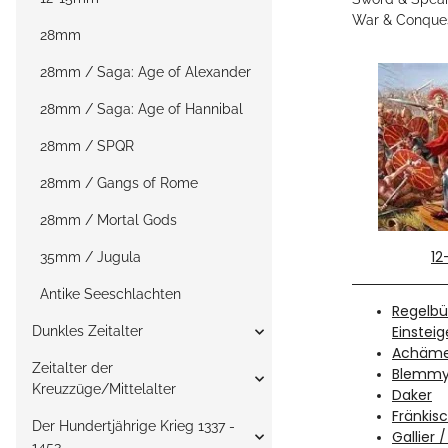
War & Conque
28mm
28mm / Saga: Age of Alexander
28mm / Saga: Age of Hannibal
28mm / SPQR
28mm / Gangs of Rome
28mm / Mortal Gods
1
35mm / Jugula
Antike Seeschlachten
Regelbü
Einsteig
Dunkles Zeitalter
Achäme
Zeitalter der
Blemmy
Kreuzzüge/Mittelalter
Daker
Fränkis
Der Hundertjährige Krieg 1337 -
Gallier 
1453