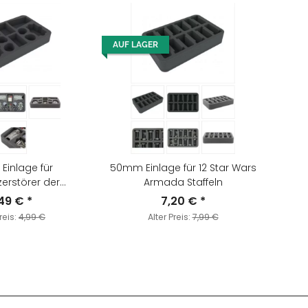
AUF LAGER
inlage für
50mm Einlage für 12 Star Wars
erstörer der
Armada Staffeln
tor-Klasse
,49 €
*
7,20 €
*
reis:
4,99 €
Alter Preis:
7,99 €