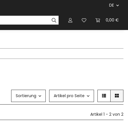
DE
ersteller & Firmen
Regelbücher
Magazinen & Li
0,00 €
Sortierung
Artikel pro Seite
Artikel 1 - 2 von 2