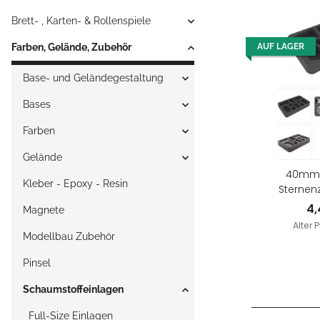
Brett- , Karten- & Rollenspiele
Farben, Gelände, Zubehör
AUF LAGER
Base- und Geländegestaltung
Bases
Farben
Gelände
40mm E
Kleber - Epoxy - Resin
Sternenz
Gladia
4
Magnete
Alter P
Modellbau Zubehör
Pinsel
Schaumstoffeinlagen
Full-Size Einlagen