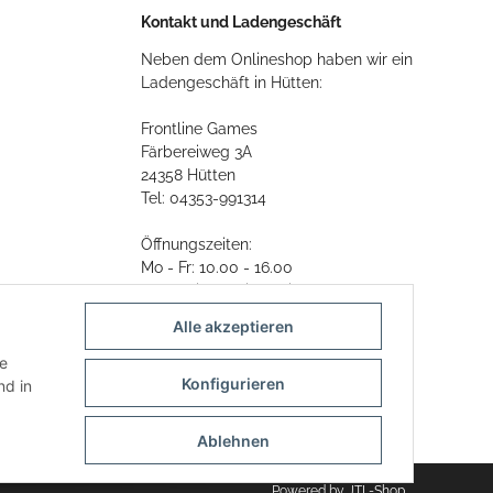
Kontakt und Ladengeschäft
Neben dem Onlineshop haben wir ein
Ladengeschäft in Hütten:
Frontline Games
Färbereiweg 3A
24358 Hütten
Tel: 04353-991314
Öffnungszeiten:
Mo - Fr: 10.00 - 16.00
Oder mit Terminvereinbarung
Alle akzeptieren
E-Mail:
info@frontlinegames.de
ie
Konfigurieren
d in
Ablehnen
Powered by
JTL-Shop