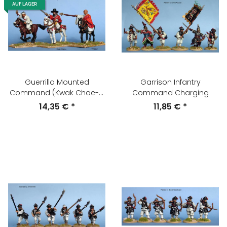
AUF LAGER
Guerrilla Mounted
Garrison Infantry
Command (Kwak Chae-u,
Command Charging
the monk leader Yonggyu
14,35 €
*
11,85 €
*
and a mounted sub
commander)