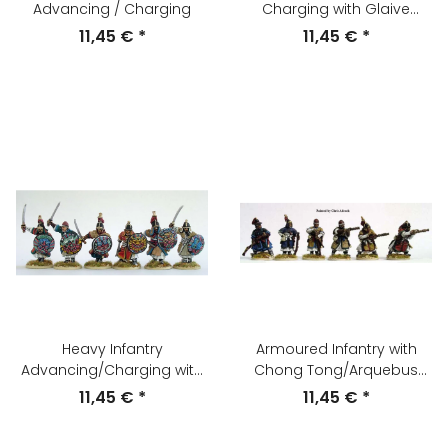
Advancing / Charging
Charging with Glaive
(Hyup Do)
11,45 €
*
11,45 €
*
Heavy Infantry
Armoured Infantry with
Advancing/Charging with
Chong Tong/Arquebus
Swords and Shields
Firing/Loading
11,45 €
*
11,45 €
*