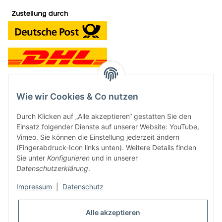
Wie wir Cookies & Co nutzen
Kontakt und Ladengeschäft
Durch Klicken auf „Alle akzeptieren“ gestatten Sie den
Neben dem Onlineshop haben wir ein Ladengeschäft in Hütten:
Einsatz folgender Dienste auf unserer Website: YouTube,
Vimeo. Sie können die Einstellung jederzeit ändern
Frontline Games
(Fingerabdruck-Icon links unten). Weitere Details finden
Färbereiweg 3A
Sie unter
Konfigurieren
und in unserer
24358 Hütten
Datenschutzerklärung
.
Tel: 04353-991314
Impressum
|
Datenschutz
Öffnungszeiten:
Mo - Fr: 10.00 - 16.00
Alle akzeptieren
Oder mit Terminvereinbarung