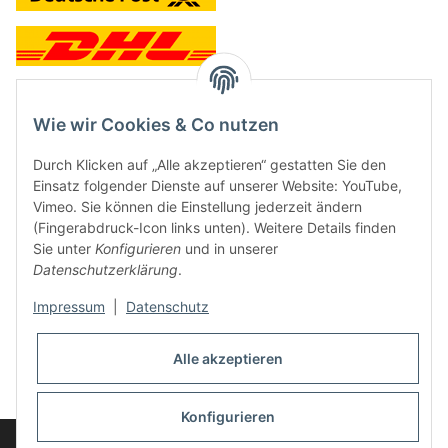
Wie wir Cookies & Co nutzen
Kontakt und Ladengeschäft
Durch Klicken auf „Alle akzeptieren“ gestatten Sie den
Neben dem Onlineshop haben wir ein Ladengeschäft in Hütten:
Einsatz folgender Dienste auf unserer Website: YouTube,
Vimeo. Sie können die Einstellung jederzeit ändern
Frontline Games
(Fingerabdruck-Icon links unten). Weitere Details finden
Färbereiweg 3A
Sie unter
Konfigurieren
und in unserer
24358 Hütten
Datenschutzerklärung
.
Tel: 04353-991314
Impressum
|
Datenschutz
Öffnungszeiten:
Mo - Fr: 10.00 - 16.00
Alle akzeptieren
Oder mit Terminvereinbarung
E-Mail:
info@frontlinegames.de
Konfigurieren
Widerrufsbutton