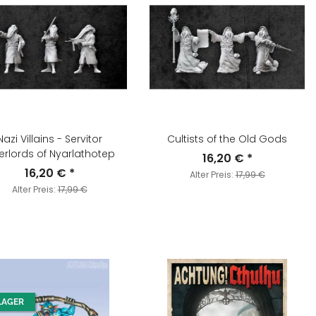
Nazi Villains - Servitor
Cultists of the Old Gods
rlords of Nyarlathotep
16,20 €
*
16,20 €
*
Alter Preis:
17,99 €
Alter Preis:
17,99 €
LAGER