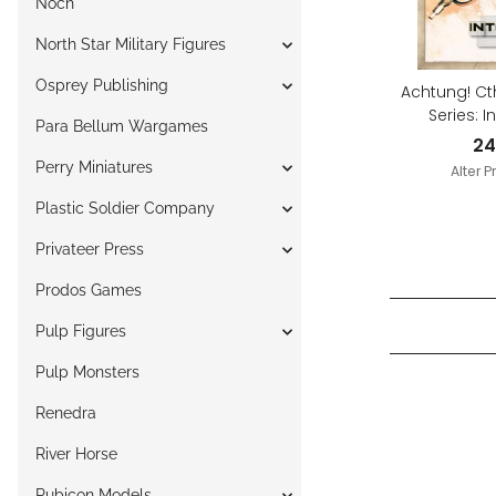
Noch
North Star Military Figures
Osprey Publishing
Achtung! Ct
Series: I
Para Bellum Wargames
24
Perry Miniatures
Alter P
Plastic Soldier Company
Privateer Press
Prodos Games
Pulp Figures
Pulp Monsters
Renedra
River Horse
Rubicon Models