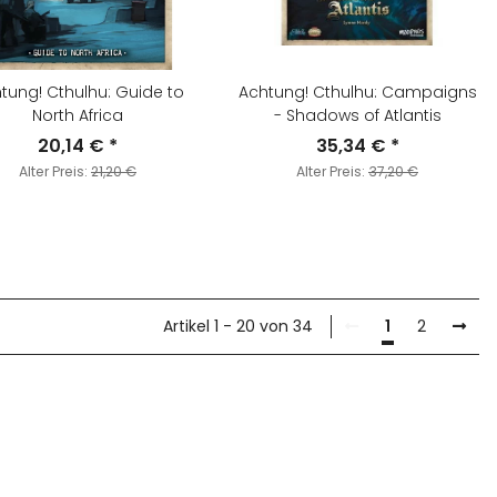
tung! Cthulhu: Guide to
Achtung! Cthulhu: Campaigns
North Africa
- Shadows of Atlantis
20,14 €
*
35,34 €
*
Alter Preis:
21,20 €
Alter Preis:
37,20 €
Artikel 1 - 20 von 34
1
2