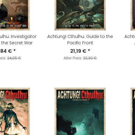
lhu: Investigator
Achtung! Cthulhu: Guide to the
Achtu
 the Secret War
Pacific Front
,84 €
*
21,19 €
*
reis:
24,05 €
Alter Preis:
22,30 €