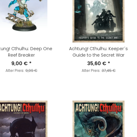
tung! Cthulhu: Deep One
Achtung! Cthulhu: Keeper´s
Reef Breaker
Guide to the Secret War
9,00 €
*
35,60 €
*
Alter Preis:
9,99 €
Alter Preis:
37,45 €