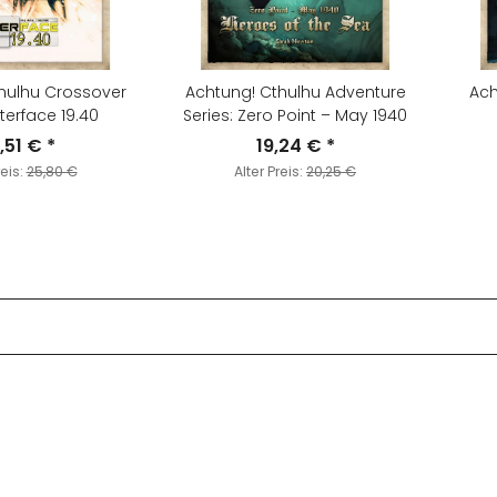
hulhu Crossover
Achtung! Cthulhu Adventure
Ach
nterface 19.40
Series: Zero Point – May 1940
,51 €
*
19,24 €
*
reis:
25,80 €
Alter Preis:
20,25 €