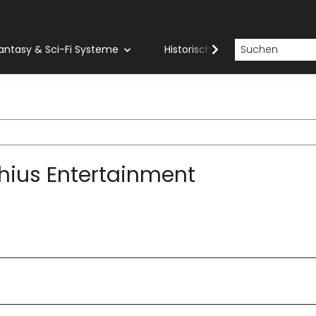
antasy & Sci-Fi Systeme
Historische Systeme
H
hius Entertainment