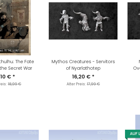
hulhu: The Fate
Mythos Creatures - Servitors
the Secret War
of Nyarlathotep
Ove
,10 €
*
16,20 €
*
reis:
18,99 €
Alter Preis:
17,99 €
AUF 