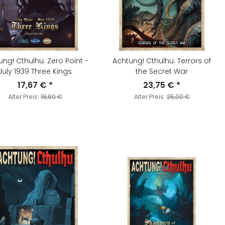
ng! Cthulhu: Zero Point -
Achtung! Cthulhu: Terrors of
July 1939 Three Kings
the Secret War
17,67 €
*
23,75 €
*
Alter Preis:
18,60 €
Alter Preis:
25,00 €