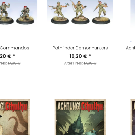
s Commandos
Pathfinder Demonhunters
Ach
,20 €
*
16,20 €
*
reis:
17,99 €
Alter Preis:
17,99 €