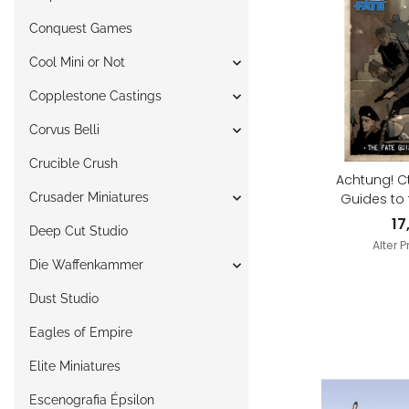
Conquest Games
Cool Mini or Not
Copplestone Castings
Corvus Belli
Crucible Crush
Achtung! Ct
Crusader Miniatures
Guides to 
17
Deep Cut Studio
Alter P
Die Waffenkammer
Dust Studio
Eagles of Empire
Elite Miniatures
Escenografia Épsilon