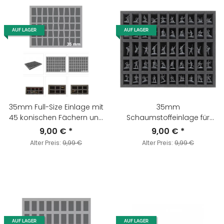
AUF LAGER
AUF LAGER
35mm Full-Size Einlage mit
35mm
45 konischen Fächern und
Schaumstoffeinlage für
Boden
Bolt Action - 50 Miniaturen
9,00 €
*
9,00 €
*
Alter Preis:
9,99 €
Alter Preis:
9,99 €
AUF LAGER
AUF LAGER