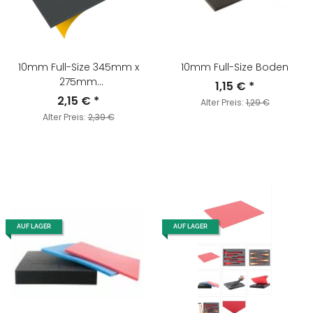
10mm Full-Size 345mm x
10mm Full-Size Boden
275mm
1,15 €
*
Schaumstoffboden/Schaumstoffzuschnitt
2,15 €
*
Alter Preis:
1,29 €
Selbstklebend
Alter Preis:
2,39 €
AUF LAGER
AUF LAGER