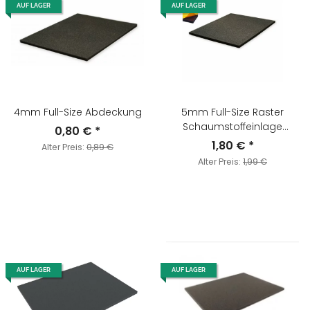
AUF LAGER
AUF LAGER
4mm Full-Size Abdeckung
5mm Full-Size Raster
Schaumstoffeinlage
0,80 €
*
Selbstklebend
1,80 €
*
Alter Preis:
0,89 €
Alter Preis:
1,99 €
AUF LAGER
AUF LAGER