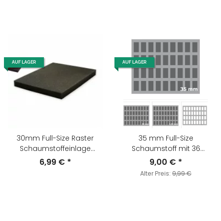
AUF LAGER
AUF LAGER
30mm Full-Size Raster
35 mm Full-Size
Schaumstoffeinlage
Schaumstoff mit 36
Selbstklebend
Fächern und Boden
6,99 €
*
9,00 €
*
Alter Preis:
9,99 €