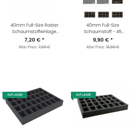
40mm Full-Size Raster
40mm Full-Size
Schaumstoffeinlage
Schaumstoff - 45
Selbstklebend
konischen Fächern/Boden
7,20 €
*
9,90 €
*
Alter Preis:
7,99 €
Alter Preis:
10,99 €
AUF LAGER
AUF LAGER