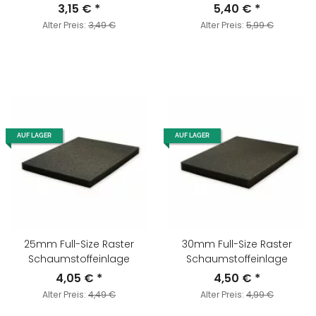
Selbstklebend
3,15 €
*
5,40 €
*
Alter Preis:
3,49 €
Alter Preis:
5,99 €
AUF LAGER
AUF LAGER
25mm Full-Size Raster
30mm Full-Size Raster
Schaumstoffeinlage
Schaumstoffeinlage
4,05 €
*
4,50 €
*
Alter Preis:
4,49 €
Alter Preis:
4,99 €