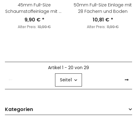
45mm Full-Size
50mm Full-Size Einlage mit
Schaumstoffeinlage mit 32
28 Fächern und Boden
Fächern
9,90 €
*
10,81 €
*
Alter Preis:
10,99 €
Alter Preis:
11,99 €
Artikel 1 - 20 von 29
Seite
1
Kategorien