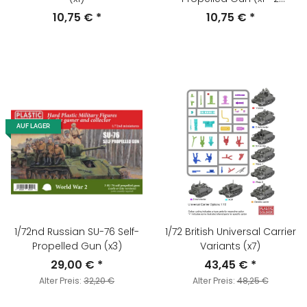
Sprues)
10,75 €
*
10,75 €
*
AUF LAGER
1/72nd Russian SU-76 Self-
1/72 British Universal Carrier
Propelled Gun (x3)
Variants (x7)
29,00 €
*
43,45 €
*
Alter Preis:
32,20 €
Alter Preis:
48,25 €