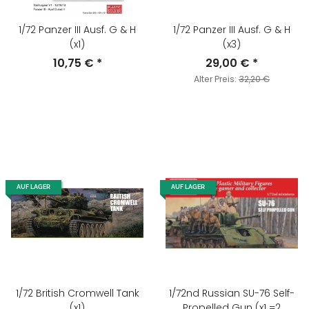
1/72 Panzer III Ausf. G & H
1/72 Panzer III Ausf. G & H
(x1)
(x3)
10,75 €
*
29,00 €
*
Alter Preis:
32,20 €
AUF LAGER
AUF LAGER
1/72 British Cromwell Tank
1/72nd Russian SU-76 Self-
(x1)
Propelled Gun (x1 =2