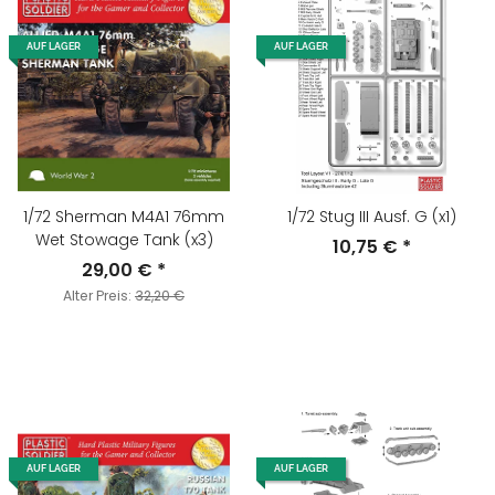
AUF LAGER
AUF LAGER
1/72 Sherman M4A1 76mm
1/72 Stug III Ausf. G (x1)
Wet Stowage Tank (x3)
10,75 €
*
29,00 €
*
Alter Preis:
32,20 €
AUF LAGER
AUF LAGER