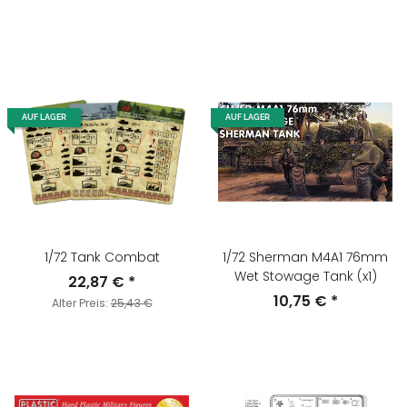
AUF LAGER
AUF LAGER
1/72 Tank Combat
1/72 Sherman M4A1 76mm
Wet Stowage Tank (x1)
22,87 €
*
10,75 €
*
Alter Preis:
25,43 €