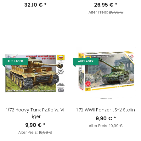
32,10 €
*
26,95 €
*
Alter Preis:
29,95 €
AUF LAGER
AUF LAGER
1/72 Heavy Tank Pz.Kpfw. VI
1:72 WWII Panzer JS-2 Stalin
Tiger
9,90 €
*
9,90 €
*
Alter Preis:
10,99 €
Alter Preis:
10,99 €