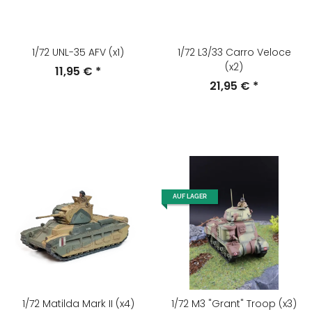
1/72 UNL-35 AFV (x1)
1/72 L3/33 Carro Veloce
(x2)
11,95 €
*
21,95 €
*
AUF LAGER
1/72 Matilda Mark II (x4)
1/72 M3 "Grant" Troop (x3)