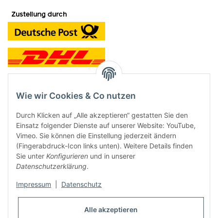
Wie wir Cookies & Co nutzen
Kontakt und Ladengeschäft
Durch Klicken auf „Alle akzeptieren“ gestatten Sie den
Neben dem Onlineshop haben wir ein Ladengeschäft in Hütten:
Einsatz folgender Dienste auf unserer Website: YouTube,
Vimeo. Sie können die Einstellung jederzeit ändern
Frontline Games
(Fingerabdruck-Icon links unten). Weitere Details finden
Färbereiweg 3A
Sie unter
Konfigurieren
und in unserer
24358 Hütten
Datenschutzerklärung
.
Tel: 04353-991314
Impressum
|
Datenschutz
Öffnungszeiten:
Mo - Fr: 10.00 - 16.00
Alle akzeptieren
Oder mit Terminvereinbarung