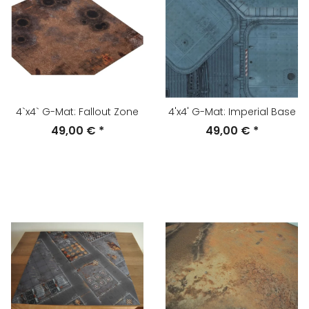
4`x4` G-Mat: Fallout Zone
4'x4' G-Mat: Imperial Base
49,00 €
*
49,00 €
*