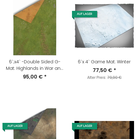
AUF LAGER
6`;x4` -Double Sided G-
6`x 4` Game Mat: Winter
Mat: Highlands in War and
77,50 €
*
Sands of Time
95,00 €
*
Alter Preis:
79,90 €
AUF LAGER
AUF LAGER