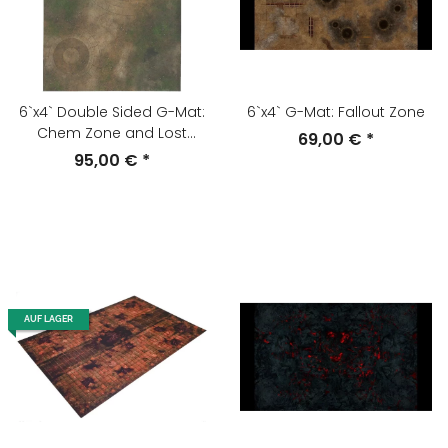
6`x4` Double Sided G-Mat:
6`x4` G-Mat: Fallout Zone
Chem Zone and Lost
69,00 €
*
World
95,00 €
*
AUF LAGER