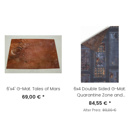
6'x4' G-Mat: Tales of Mars
6x4 Double Sided G-Mat:
Quarantine Zone and
69,00 €
*
Fallout Zone
84,55 €
*
Alter Preis:
89,00 €