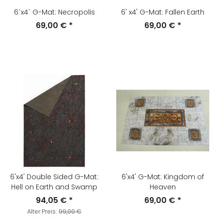
6`x4` G-Mat: Necropolis
6' x4' G-Mat: Fallen Earth
69,00 €
*
69,00 €
*
6'x4' Double Sided G-Mat:
6'x4' G-Mat: Kingdom of
Hell on Earth and Swamp
Heaven
94,05 €
*
69,00 €
*
Alter Preis:
99,00 €