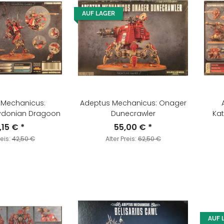
AUF LAGER
 Mechanicus:
Adeptus Mechanicus: Onager
Sydonian Dragoon
Dunecrawler
Kat
,15 €
*
55,00 €
*
reis:
42,50 €
Alter Preis:
62,50 €
AUF 