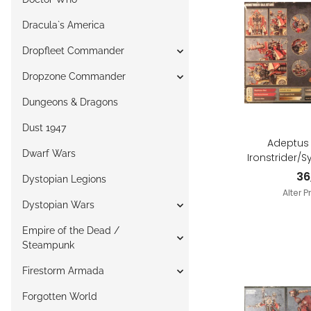
Dracula`s America
Dropfleet Commander
Dropzone Commander
Dungeons & Dragons
Dust 1947
Adeptus
Dwarf Wars
Ironstrider/
36
Dystopian Legions
Alter P
Dystopian Wars
Empire of the Dead /
Steampunk
Firestorm Armada
Forgotten World