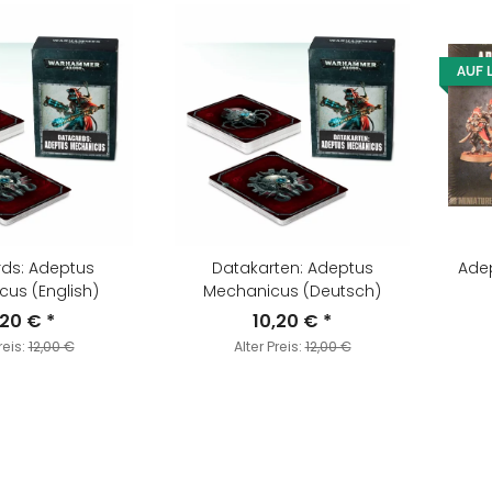
AUF 
ds: Adeptus
Datakarten: Adeptus
Adep
us (English)
Mechanicus (Deutsch)
,20 €
*
10,20 €
*
reis:
12,00 €
Alter Preis:
12,00 €