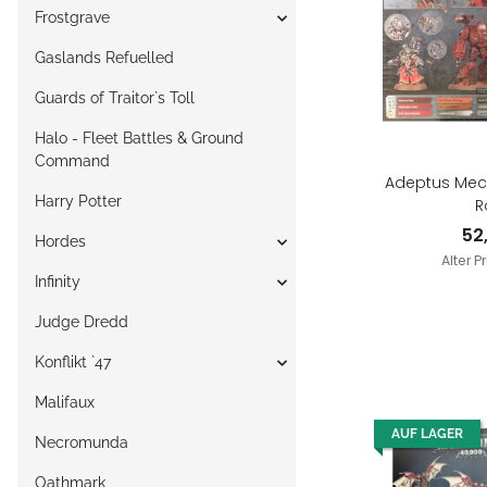
Frostgrave
Gaslands Refuelled
Guards of Traitor`s Toll
Halo - Fleet Battles & Ground
Command
Adeptus Mec
Harry Potter
R
52
Hordes
Alter P
Infinity
Judge Dredd
Konflikt `47
Malifaux
AUF LAGER
Necromunda
Oathmark