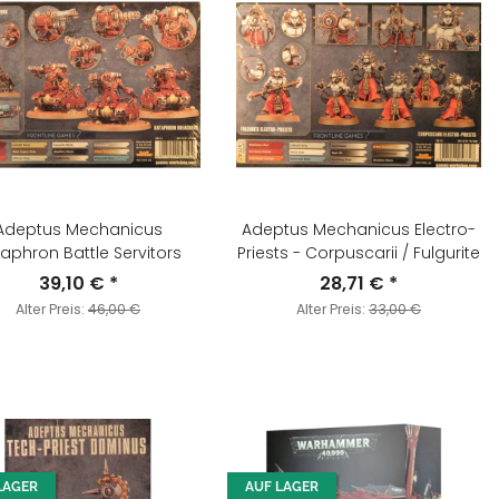
Adeptus Mechanicus
Adeptus Mechanicus Electro-
aphron Battle Servitors
Priests - Corpuscarii / Fulgurite
39,10 €
*
28,71 €
*
Alter Preis:
46,00 €
Alter Preis:
33,00 €
LAGER
AUF LAGER