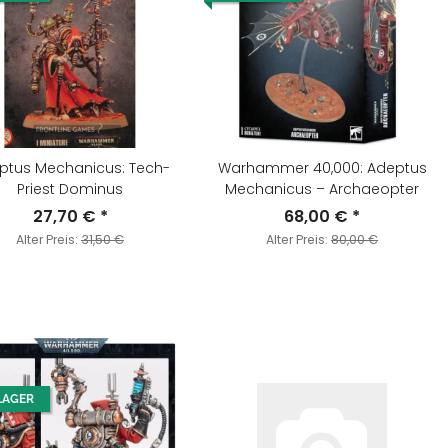
ptus Mechanicus: Tech-
Warhammer 40,000: Adeptus
Priest Dominus
Mechanicus – Archaeopter
27,70 €
*
68,00 €
*
Alter Preis:
31,50 €
Alter Preis:
80,00 €
LAGER