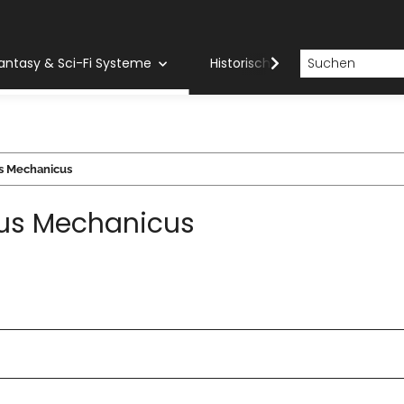
antasy & Sci-Fi Systeme
Historische Systeme
H
s Mechanicus
us Mechanicus