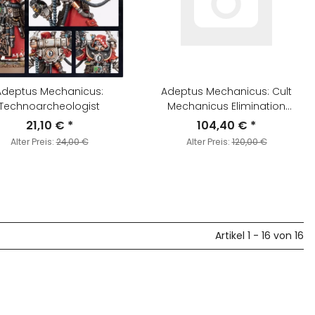
Adeptus Mechanicus:
Adeptus Mechanicus: Cult
Technoarcheologist
Mechanicus Elimination
Maniple
21,10 €
*
104,40 €
*
Alter Preis:
24,00 €
Alter Preis:
120,00 €
Artikel 1 - 16 von 16