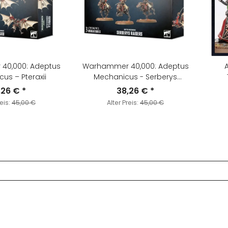
40,000: Adeptus
Warhammer 40,000: Adeptus
us – Pteraxii
Mechanicus - Serberys
Raiders
,26 €
*
38,26 €
*
reis:
45,00 €
Alter Preis:
45,00 €