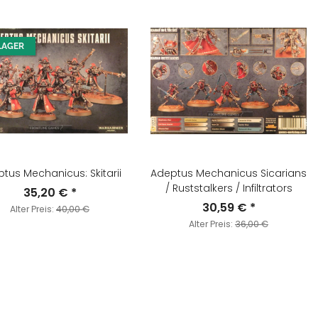
LAGER
tus Mechanicus: Skitarii
Adeptus Mechanicus Sicarians
/ Ruststalkers / Infiltrators
35,20 €
*
30,59 €
*
Alter Preis:
40,00 €
Alter Preis:
36,00 €