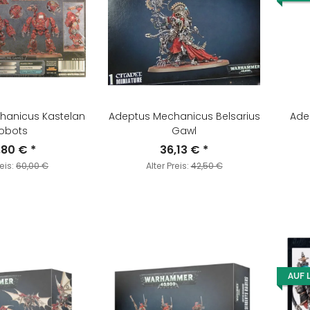
hanicus Kastelan
Adeptus Mechanicus Belsarius
Ade
obots
Gawl
,80 €
*
36,13 €
*
reis:
60,00 €
Alter Preis:
42,50 €
AUF 