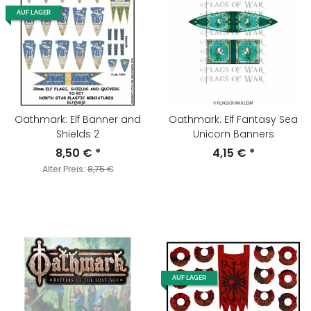
AUF LAGER
Oathmark: Elf Banner and
Oathmark: Elf Fantasy Sea
Shields 2
Unicorn Banners
8,50 €
*
4,15 €
*
Alter Preis:
8,75 €
AUF LAGER