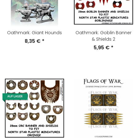
Oathmark: Giant Hounds
Oathmark: Goblin Banner
& Shields 2
8,35 €
*
5,95 €
*
AUF LAGER