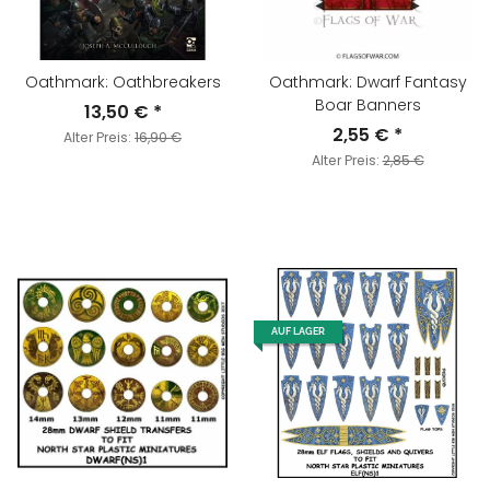
Oathmark: Oathbreakers
Oathmark: Dwarf Fantasy
Boar Banners
13,50 €
*
2,55 €
*
Alter Preis:
16,90 €
Alter Preis:
2,85 €
AUF LAGER