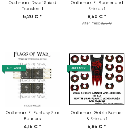
Oathmark: Dwarf Shield
Oathmark: Elf Banner and
Transfers 1
Shields 1
5,20 €
*
8,50 €
*
Alter Preis:
8,75 €
AUF LAGER
AUF LAGER
Oathmark: Elf Fantasy Star
Oathmark: Goblin Banner
Banners
& Shields 1
4,15 €
*
5,95 €
*