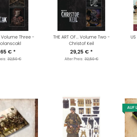
. Volume Three -
THE ART OF... Volume Two -
US
olanscakl
Christof Keil
,65 €
*
29,25 €
*
reis:
32,50 €
Alter Preis:
32,50 €
AUF 