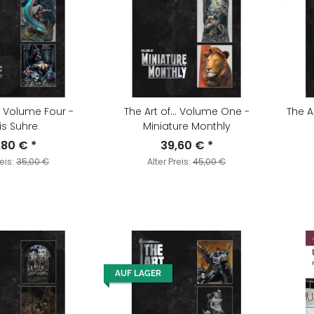
.. Volume Four -
The Art of... Volume One -
The A
is Suhre
Miniature Monthly
,80 €
*
39,60 €
*
reis:
35,00 €
Alter Preis:
45,00 €
AUF LAGER