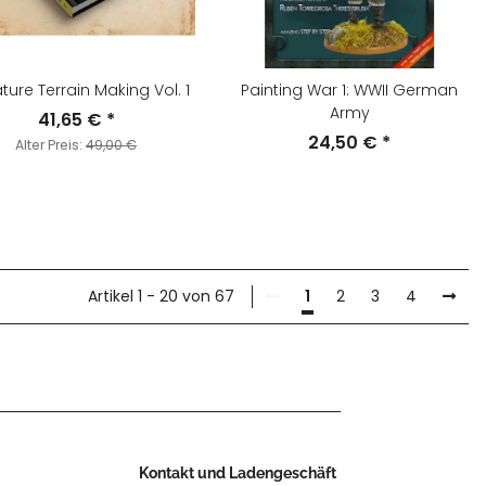
ture Terrain Making Vol. 1
Painting War 1: WWII German
Army
41,65 €
*
24,50 €
*
Alter Preis:
49,00 €
Artikel 1 - 20 von 67
1
2
3
4
Kontakt und Ladengeschäft