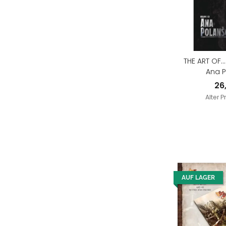
THE ART OF..
Ana P
26
Alter P
AUF LAGER