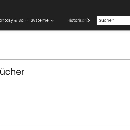
antasy & Sci-Fi Systeme
Historische Systeme
H
ücher