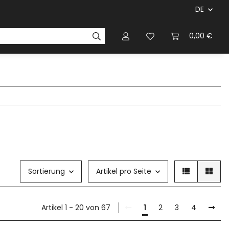
DE
ersteller & Firmen
Regelbücher
Magazinen & Li
0,00 €
Sortierung
Artikel pro Seite
Artikel 1 - 20 von 67
1
2
3
4