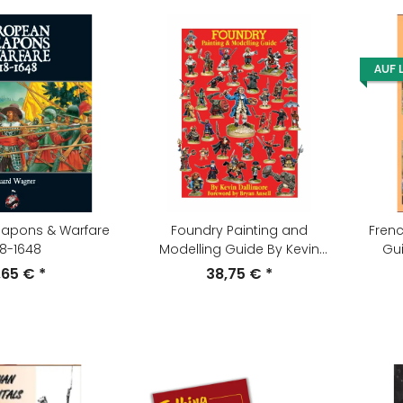
AUF 
apons & Warfare
Foundry Painting and
Frenc
18-1648
Modelling Guide By Kevin
Gui
Dallimore
,65 €
*
38,75 €
*