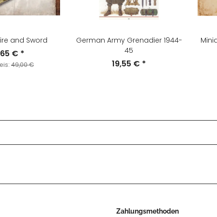
 Fire and Sword
German Army Grenadier 1944-
Minia
45
,65 €
*
19,55 €
*
reis:
49,00 €
Zahlungsmethoden