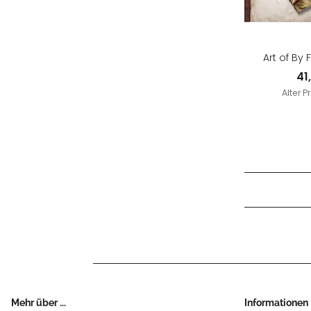
Art of By
41
Alter P
Mehr über ...
Informationen