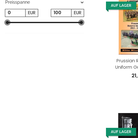
Preisspanne
AUF LAGER
EUR
EUR
Prussian 
Uniform Gu
Reserve
21
AUF LAGER