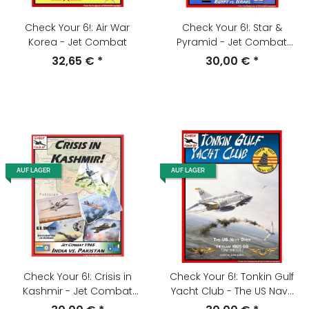
Check Your 6!: Air War
Check Your 6!: Star &
Korea - Jet Combat
Pyramid - Jet Combat
1966-73 Israel vs. Egypt
32,65 €
*
30,00 €
*
AUF LAGER
AUF LAGER
Check Your 6!: Crisis in
Check Your 6!: Tonkin Gulf
Kashmir - Jet Combat
Yacht Club - The US Navy
1965 India vs. Pakistan
over Vietnam 1965-68