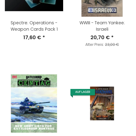
Spectre: Operations -
WWIII - Team Yankee:
Weapon Cards Pack 1
Israeli
17,60 €
*
20,70 €
*
Alter Preis:
23,00 €
AUF LAGER