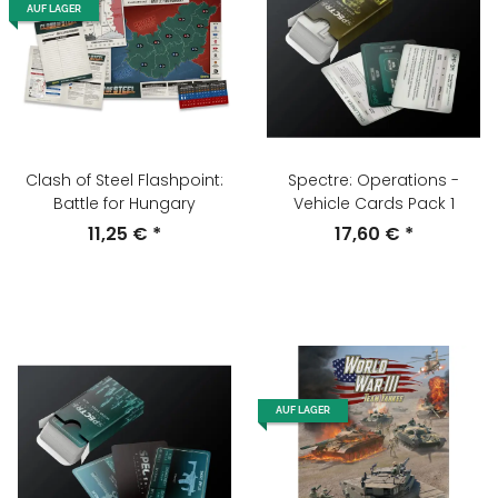
AUF LAGER
Clash of Steel Flashpoint:
Spectre: Operations -
Battle for Hungary
Vehicle Cards Pack 1
11,25 €
*
17,60 €
*
AUF LAGER