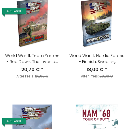
AUF LAGER
World War III: Team Yankee
World War III: Nordic Forces
- Red Dawn: The Invasion
- Finnish, Swedish,
of America
Norwegian & Danish
20,70 €
*
18,00 €
*
Forces in WWIII
Alter Preis:
23,00 €
Alter Preis:
20,00 €
AUF LAGER