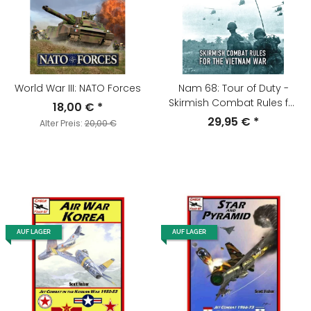
World War III: NATO Forces
Nam 68: Tour of Duty -
Skirmish Combat Rules for
18,00 €
*
the Vietnam War
29,95 €
*
Alter Preis:
20,00 €
(Softcover)
AUF LAGER
AUF LAGER