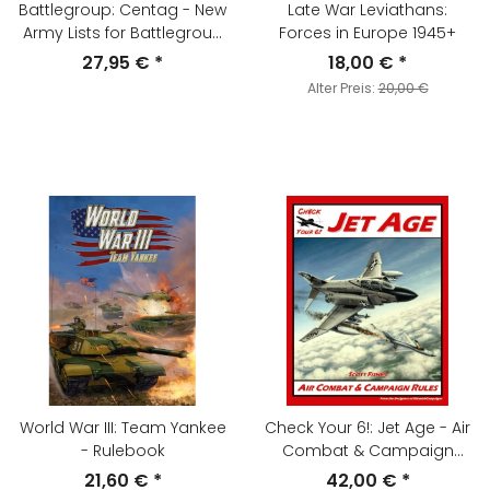
Battlegroup: Centag - New
Late War Leviathans:
Army Lists for Battlegroup
Forces in Europe 1945+
Northag
27,95 €
*
18,00 €
*
Alter Preis:
20,00 €
World War III: Team Yankee
Check Your 6!: Jet Age - Air
- Rulebook
Combat & Campaign
Rules
21,60 €
*
42,00 €
*