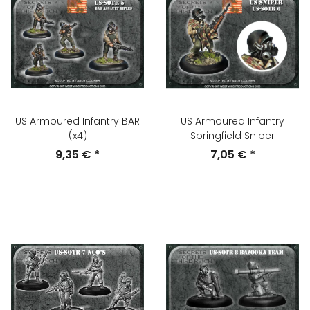
US Armoured Infantry BAR
US Armoured Infantry
(x4)
Springfield Sniper
9,35 €
*
7,05 €
*