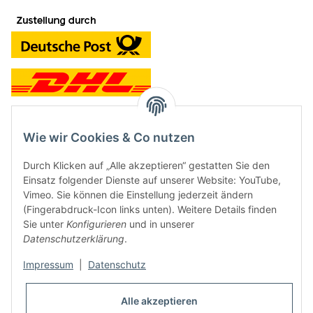
Wie wir Cookies & Co nutzen
Kontakt und Ladengeschäft
Durch Klicken auf „Alle akzeptieren“ gestatten Sie den
Neben dem Onlineshop haben wir ein Ladengeschäft in Hütten:
Einsatz folgender Dienste auf unserer Website: YouTube,
Vimeo. Sie können die Einstellung jederzeit ändern
Frontline Games
(Fingerabdruck-Icon links unten). Weitere Details finden
Färbereiweg 3A
Sie unter
Konfigurieren
und in unserer
24358 Hütten
Datenschutzerklärung
.
Tel: 04353-991314
Impressum
|
Datenschutz
Öffnungszeiten:
Mo - Fr: 10.00 - 16.00
Alle akzeptieren
Oder mit Terminvereinbarung