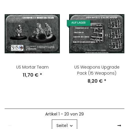
AUF LAGER
US Mortar Team
US Weapons Upgrade
Pack (15 Weapons)
11,70 €
*
8,20 €
*
Artikel 1 - 20 von 29
Seite
1