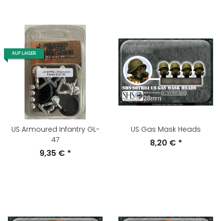
AUF LAGER
US Armoured Infantry GL-
US Gas Mask Heads
47
8,20 €
*
9,35 €
*