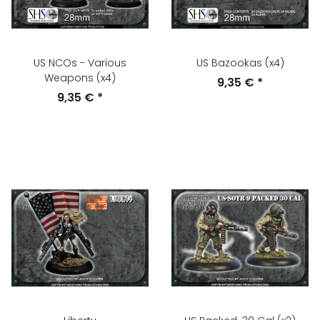
US NCOs - Various
US Bazookas (x4)
Weapons (x4)
9,35 €
*
9,35 €
*