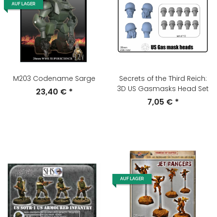
AUF LAGER
M203 Codename Sarge
Secrets of the Third Reich:
3D US Gasmasks Head Set
23,40 €
*
7,05 €
*
AUF LAGER