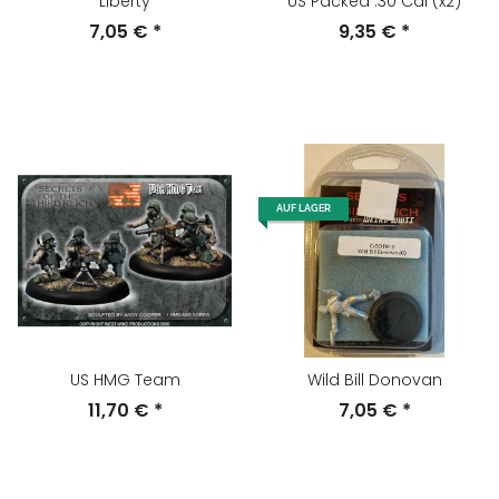
Liberty
US Packed .30 Cal (x2)
7,05 €
*
9,35 €
*
AUF LAGER
US HMG Team
Wild Bill Donovan
11,70 €
*
7,05 €
*