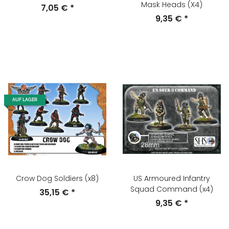
Mask Heads (X4)
7,05 €
*
9,35 €
*
AUF LAGER
Crow Dog Soldiers (x8)
US Armoured Infantry
Squad Command (x4)
35,15 €
*
9,35 €
*