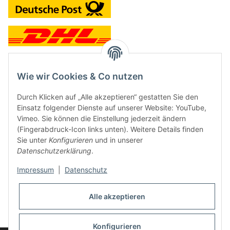
Wie wir Cookies & Co nutzen
Kontakt und Ladengeschäft
Durch Klicken auf „Alle akzeptieren“ gestatten Sie den
Neben dem Onlineshop haben wir ein Ladengeschäft in Hütten:
Einsatz folgender Dienste auf unserer Website: YouTube,
Vimeo. Sie können die Einstellung jederzeit ändern
Frontline Games
(Fingerabdruck-Icon links unten). Weitere Details finden
Färbereiweg 3A
Sie unter
Konfigurieren
und in unserer
24358 Hütten
Datenschutzerklärung
.
Tel: 04353-991314
Impressum
|
Datenschutz
Öffnungszeiten:
Mo - Fr: 10.00 - 16.00
Alle akzeptieren
Oder mit Terminvereinbarung
E-Mail:
info@frontlinegames.de
Konfigurieren