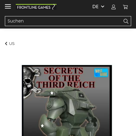
DE
US