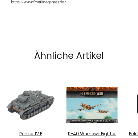
https://www.frontlinegames.de/
Ähnliche Artikel
Panzer IV E
P-40 Warhawk Fighter
Feld