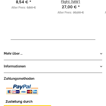
8,54 €
*
Flight (MW)
27,00 €
*
Alter Preis:
9,50 €
Alter Preis:
30,00 €
A
Mehr über ...
Informationen
Zahlungsmethoden