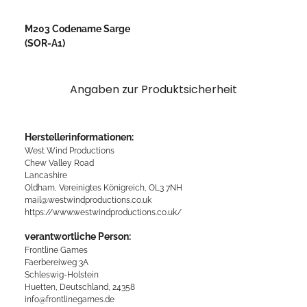
M203 Codename Sarge
(SOR-A1)
Angaben zur Produktsicherheit
Herstellerinformationen:
West Wind Productions
Chew Valley Road
Lancashire
Oldham, Vereinigtes Königreich, OL3 7NH
mail@westwindproductions.co.uk
https://www.westwindproductions.co.uk/
verantwortliche Person:
Frontline Games
Faerbereiweg 3A
Schleswig-Holstein
Huetten, Deutschland, 24358
info@frontlinegames.de