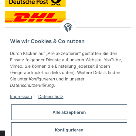
Wie wir Cookies & Co nutzen
Kontakt und Ladengeschäft
Durch Klicken auf „Alle akzeptieren“ gestatten Sie den
Neben dem Onlineshop haben wir ein Ladengeschäft in Hütten:
Einsatz folgender Dienste auf unserer Website: YouTube,
Vimeo. Sie können die Einstellung jederzeit ändern
Frontline Games
(Fingerabdruck-Icon links unten). Weitere Details finden
Färbereiweg 3A
Sie unter
Konfigurieren
und in unserer
24358 Hütten
Datenschutzerklärung
.
Tel: 04353-991314
Impressum
|
Datenschutz
Öffnungszeiten:
Mo - Fr: 10.00 - 16.00
Alle akzeptieren
Oder mit Terminvereinbarung
E-Mail:
info@frontlinegames.de
Konfigurieren