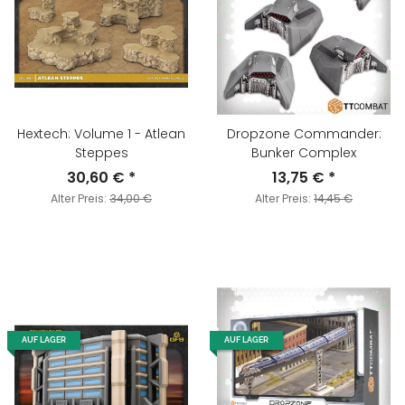
Hextech: Volume 1 - Atlean
Dropzone Commander:
Steppes
Bunker Complex
30,60 €
*
13,75 €
*
Alter Preis:
34,00 €
Alter Preis:
14,45 €
AUF LAGER
AUF LAGER