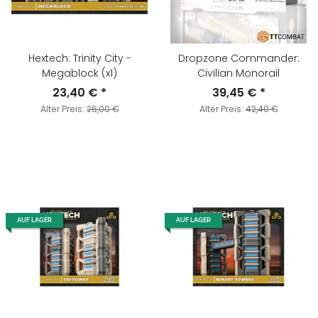
Hextech: Trinity City -
Dropzone Commander:
Megablock (x1)
Civilian Monorail
23,40 €
*
39,45 €
*
Alter Preis:
26,00 €
Alter Preis:
42,40 €
AUF LAGER
AUF LAGER