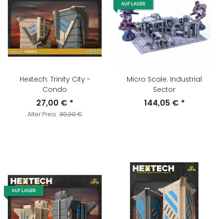
AUF LAGER
Hextech: Trinity City -
Micro Scale: Industrial
Condo
Sector
27,00 €
*
144,05 €
*
Alter Preis:
30,00 €
AUF LAGER