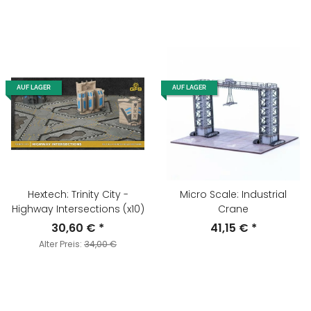
AUF LAGER
AUF LAGER
Hextech: Trinity City -
Micro Scale: Industrial
Highway Intersections (x10)
Crane
30,60 €
*
41,15 €
*
Alter Preis:
34,00 €