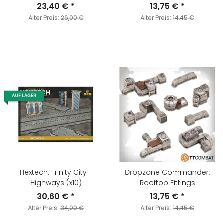
23,40 €
*
13,75 €
*
Alter Preis:
26,00 €
Alter Preis:
14,45 €
AUF LAGER
Hextech: Trinity City -
Dropzone Commander:
Highways (x10)
Rooftop Fittings
30,60 €
*
13,75 €
*
Alter Preis:
34,00 €
Alter Preis:
14,45 €