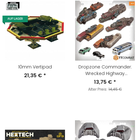
AUF LAGER
10mm Vertipad
Dropzone Commander:
Wrecked Highway
21,35 €
*
Accessories
13,75 €
*
Alter Preis:
14,45 €