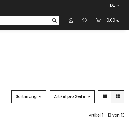
DE
ersteller & Firmen
Regelbücher
Magazinen & Li
0,00 €
Sortierung
Artikel pro Seite
Artikel 1 - 13 von 13