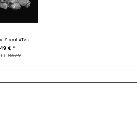
ce Scout ATVs
,49 €
*
reis:
14,99 €