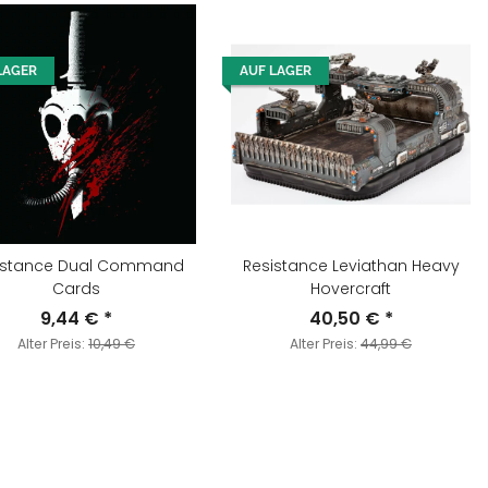
LAGER
AUF LAGER
istance Dual Command
Resistance Leviathan Heavy
Cards
Hovercraft
9,44 €
*
40,50 €
*
Alter Preis:
10,49 €
Alter Preis:
44,99 €