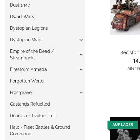
Dust 1947
Dwarf Wars
Dystopian Legions
Dystopian Wars
Empire of the Dead /
Resistan
Steampunk
14
Alter P
Firestorm Armada
Forgotten World
Frostgrave
Gaslands Refuelled
Guards of Traitor`s Toll
AUF LAGER
Halo - Fleet Battles & Ground
Command