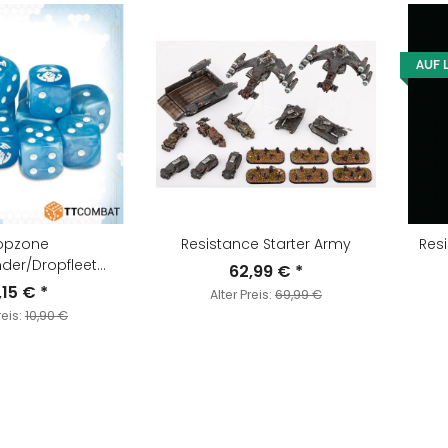
AUF 
opzone
Resistance Starter Army
Res
er/Dropfleet
62,99 €
*
Resistance Dice
,15 €
*
Alter Preis:
69,99 €
reis:
10,90 €