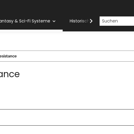
antasy & Sci-Fi Systeme
Historische Systeme
H
esistance
tance