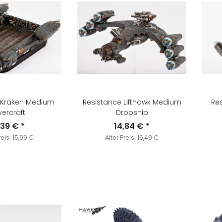
 Kraken Medium
Resistance Lifthawk Medium
Re
ercraft
Dropship
,39 €
*
14,84 €
*
reis:
15,99 €
Alter Preis:
16,49 €