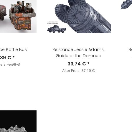
ce Battle Bus
Reistance Jessie Adams,
R
Guide of the Damned
,39 €
*
33,74 €
*
reis:
15,99 €
Alter Preis:
37,49 €