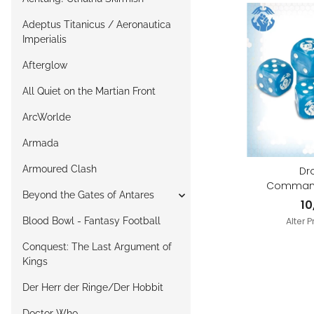
Adeptus Titanicus / Aeronautica
Imperialis
Afterglow
All Quiet on the Martian Front
ArcWorlde
Armada
Armoured Clash
Dr
Command
Beyond the Gates of Antares
Commander: 
10
Blood Bowl - Fantasy Football
Alter P
Conquest: The Last Argument of
Kings
Der Herr der Ringe/Der Hobbit
Doctor Who