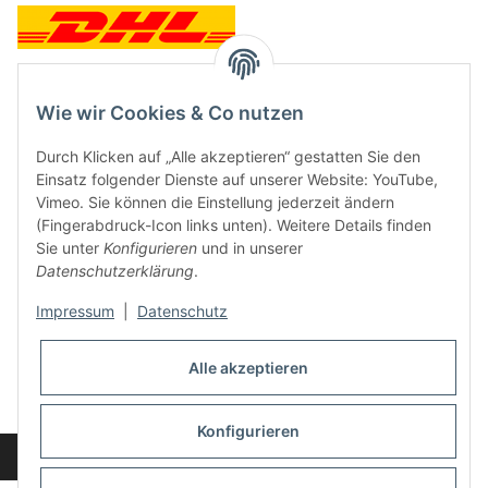
Wie wir Cookies & Co nutzen
Kontakt und Ladengeschäft
Durch Klicken auf „Alle akzeptieren“ gestatten Sie den
Neben dem Onlineshop haben wir ein Ladengeschäft in Hütten:
Einsatz folgender Dienste auf unserer Website: YouTube,
Vimeo. Sie können die Einstellung jederzeit ändern
Frontline Games
(Fingerabdruck-Icon links unten). Weitere Details finden
Färbereiweg 3A
Sie unter
Konfigurieren
und in unserer
24358 Hütten
Datenschutzerklärung
.
Tel: 04353-991314
Impressum
|
Datenschutz
Öffnungszeiten:
Mo - Fr: 10.00 - 16.00
Alle akzeptieren
Oder mit Terminvereinbarung
E-Mail:
info@frontlinegames.de
Konfigurieren
Widerrufsbutton