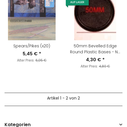
AUF LAGER
Spears/Pikes (x20)
50mm Bevelled Edge
Round Plastic Bases - No
5,45 €
*
Slot (x5)
4,30 €
*
Alter Preis:
6,05 €
Alter Preis:
4,80 €
Artikel 1 - 2 von 2
Kategorien