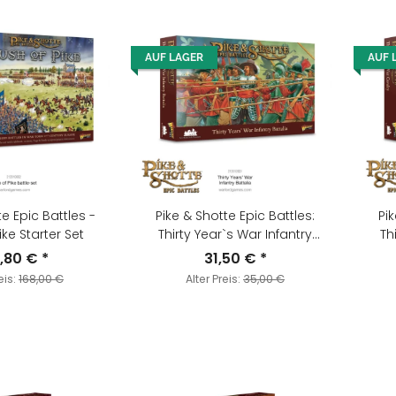
AUF LAGER
AUF 
te Epic Battles -
Pike & Shotte Epic Battles:
Pik
ike Starter Set
Thirty Year`s War Infantry
Th
Battalia
2,80 €
*
31,50 €
*
eis:
168,00 €
Alter Preis:
35,00 €