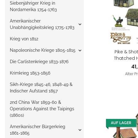
Siebenjähriger Krieg in
Nordamerika 1754-1763
Amerikanischer
Unabhängigkeitskrieg 1775-1783
Krieg von 1812
Napoleonische Kriege 1805-1815
Pike & Shot
Thatched 
Die Carlistenkriege 1833-1876
41
Krimkrieg 1853-1856
Alter P
Sikh-Kriege 1845-46, 1848-49 &
Indischer Aufstand 1857
2nd China War 1859-60 &
Operations Against the Taipings
(1860s)
AUF LAGER
Amerikanischer Bürgerkrieg
1861-1865