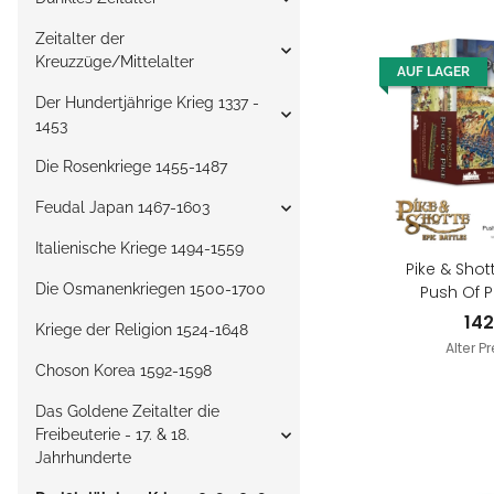
Zeitalter der
Kreuzzüge/Mittelalter
AUF LAGER
Der Hundertjährige Krieg 1337 -
1453
Die Rosenkriege 1455-1487
Feudal Japan 1467-1603
Italienische Kriege 1494-1559
Pike & Shot
Die Osmanenkriegen 1500-1700
Push Of P
14
Kriege der Religion 1524-1648
Alter Pr
Choson Korea 1592-1598
Das Goldene Zeitalter die
Freibeuterie - 17. & 18.
Jahrhunderte