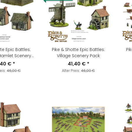
te Epic Battles:
Pike & Shotte Epic Battles:
Pik
Hamlet Scenery
Village Scenery Pack
Pack
,40 €
*
41,40 €
*
reis:
46,00 €
Alter Preis:
46,00 €