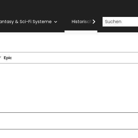
antasy & Sci-Fi Systeme
Historische Systeme
H
Epic