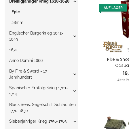
Dreißigjähriger Krieg 1618-1648
AUF LAGER
Epic
28mm
Englischer Bürgerkrieg 1642-
1649
1672
Pike & Shot
Anno Domini 1666
Casual
By Fire & Sword - 17.
19
Jahrhundert
Alter P
Spanischer Erbfolgekrieg 1701-
1714
Black Seas: Segelschiff-Schlachten
1770-1830
Siebenjähriger Krieg 1756-1763