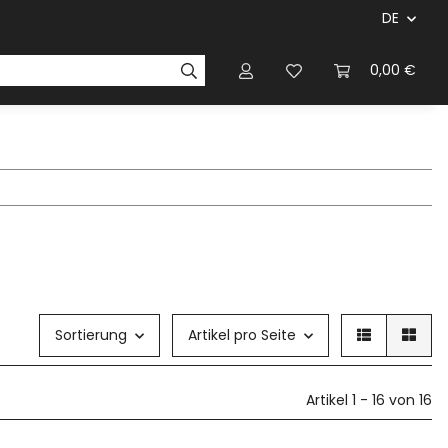
DE
ersteller & Firmen
Regelbücher
Magazinen & Li
0,00 €
Sortierung
Artikel pro Seite
Artikel 1 - 16 von 16