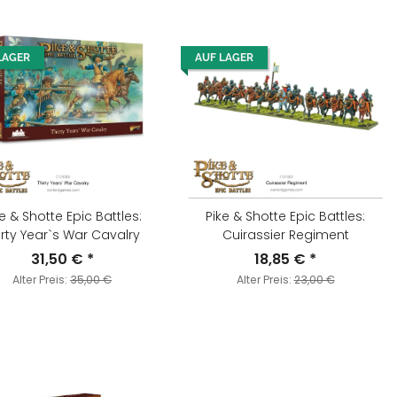
LAGER
AUF LAGER
e & Shotte Epic Battles:
Pike & Shotte Epic Battles:
irty Year`s War Cavalry
Cuirassier Regiment
31,50 €
*
18,85 €
*
Alter Preis:
35,00 €
Alter Preis:
23,00 €