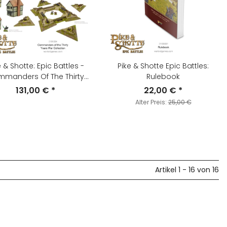
e & Shotte: Epic Battles -
Pike & Shotte Epic Battles:
manders Of The Thirty
Rulebook
ears`s War Collection
131,00 €
*
22,00 €
*
Alter Preis:
25,00 €
Artikel 1 - 16 von 16