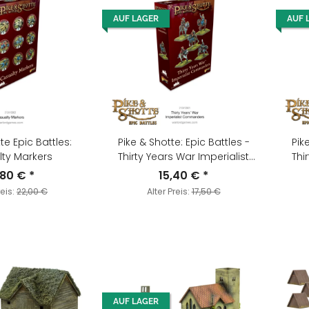
AUF LAGER
AUF 
te Epic Battles:
Pike & Shotte: Epic Battles -
Pik
ty Markers
Thirty Years War Imperialist
Thi
Commanders
A
,80 €
*
15,40 €
*
reis:
22,00 €
Alter Preis:
17,50 €
AUF LAGER