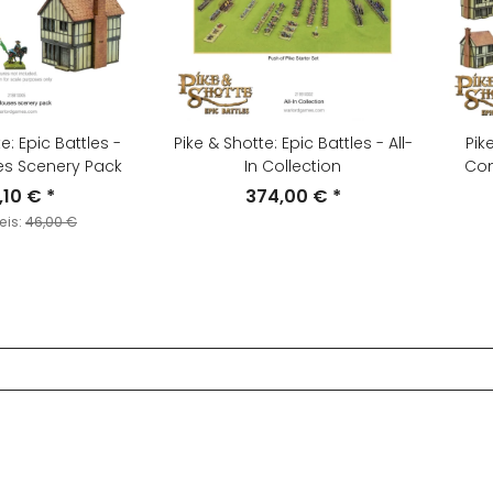
e: Epic Battles -
Pike & Shotte: Epic Battles - All-
Pik
s Scenery Pack
In Collection
Com
Y
,10 €
*
374,00 €
*
reis:
46,00 €