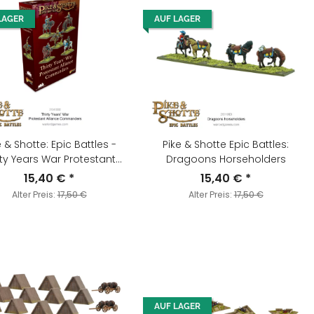
LAGER
AUF LAGER
e & Shotte: Epic Battles -
Pike & Shotte Epic Battles:
rty Years War Protestant
Dragoons Horseholders
lliance Commanders
15,40 €
*
15,40 €
*
Alter Preis:
17,50 €
Alter Preis:
17,50 €
AUF LAGER