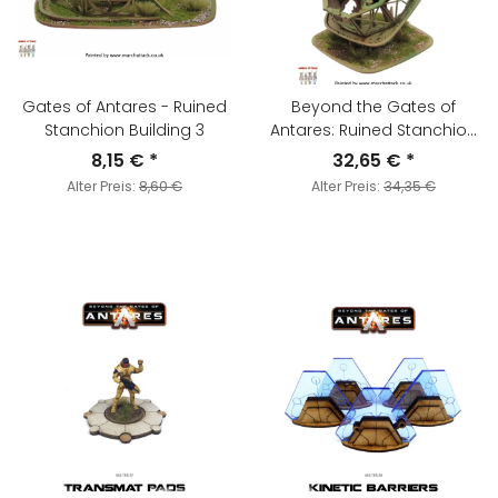
Gates of Antares - Ruined
Beyond the Gates of
Stanchion Building 3
Antares: Ruined Stanchion
Building Bundle
8,15 €
*
32,65 €
*
Alter Preis:
8,60 €
Alter Preis:
34,35 €