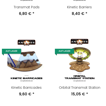
Transmat Pads
Kinetic Barriers
6,80 €
*
8,40 €
*
AUF LAGER
AUF LAGER
Kinetic Barricades
Orbital Transmat Station
9,60 €
*
15,05 €
*