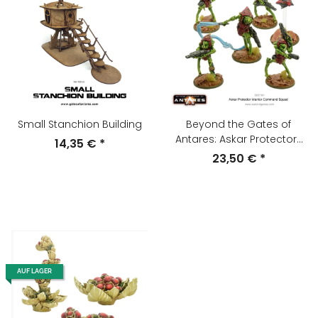
Small Stanchion Building
Beyond the Gates of
Antares: Askar Protector-
14,35 €
*
Warrior Command Squad
23,50 €
*
AUF LAGER