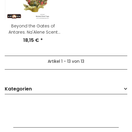
Beyond the Gates of
Antares: Na'Alene Scent
Traps
18,15 €
*
Artikel 1 - 13 von 13
Kategorien