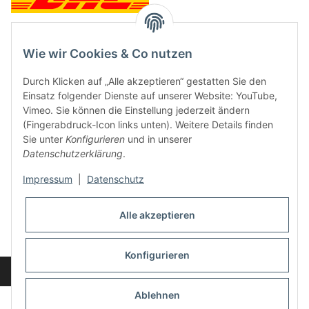
Wie wir Cookies & Co nutzen
Kontakt und Ladengeschäft
Durch Klicken auf „Alle akzeptieren“ gestatten Sie den
Neben dem Onlineshop haben wir ein Ladengeschäft in Hütten:
Einsatz folgender Dienste auf unserer Website: YouTube,
Vimeo. Sie können die Einstellung jederzeit ändern
Frontline Games
(Fingerabdruck-Icon links unten). Weitere Details finden
Färbereiweg 3A
Sie unter
Konfigurieren
und in unserer
24358 Hütten
Datenschutzerklärung
.
Tel: 04353-991314
Impressum
|
Datenschutz
Öffnungszeiten:
Mo - Fr: 10.00 - 16.00
Alle akzeptieren
Oder mit Terminvereinbarung
E-Mail:
info@frontlinegames.de
Konfigurieren
Widerrufsbutton
* Alle Preise inkl. gesetzlicher USt., zzgl.
Versand
Ablehnen