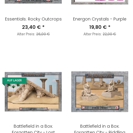
Essentials: Rocky Outcrops
Energon Crystals - Purple
23,40 €
*
19,80 €
*
Alter Preis:
26,00 €
Alter Preis:
22,00 €
AUF LAGER
Battlefield in a Box:
Battlefield in a Box:
Forgotten City - Lost
Forgotten City - Riddling