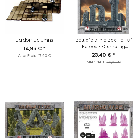
Daldorr Columns
Battlefield in a Box: Hall Of
Heroes - Crumbling
14,96 €
*
Remnants
23,40 €
*
Alter Preis:
17,60 €
Alter Preis:
26,00 €