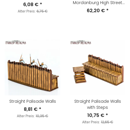
Mordanburg High Street
6,08 €
*
House 2
62,20 €
*
Alter Preis:
6,75 €
Straight Palisade Walls
Straight Palisade Walls
with Steps
8,81 €
*
10,75 €
*
Alter Preis:
10,35 €
Alter Preis:
12,65 €