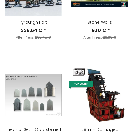
Fyrburgh Fort
Stone Walls
225,64 €
*
19,10 €
*
Alter Preis:
265,45 €
Alter Preis:
23,00 €
AUF LAGER
Friedhof Set - Grabsteine 1
28mm Damaged