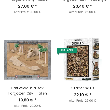
Temple
Sphinxes
27,00 €
*
23,40 €
*
Alter Preis:
30,00 €
Alter Preis:
26,00 €
AUF LAGER
Battlefield in a Box:
Citadel: Skulls
Forgotten City - Fallen
22,10 €
*
Colossus
19,80 €
*
Alter Preis:
26,00 €
Alter Preis:
22,00 €