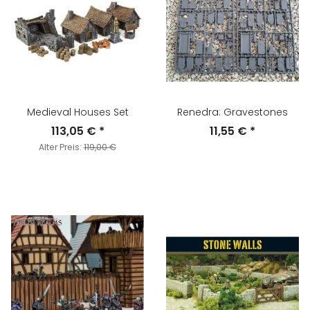
Medieval Houses Set
Renedra: Gravestones
113,05 €
*
11,55 €
*
Alter Preis:
119,00 €