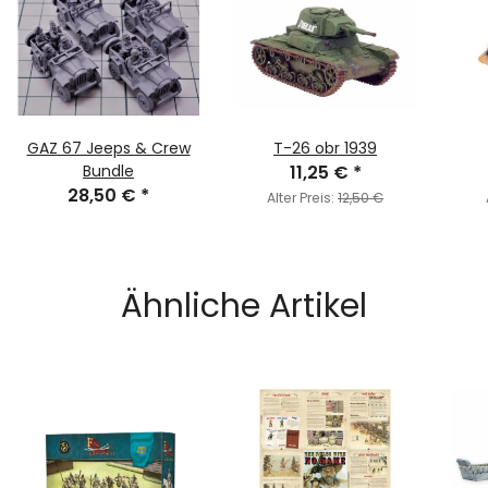
GAZ 67 Jeeps & Crew
T-26 obr 1939
Bundle
11,25 €
*
28,50 €
*
Alter Preis:
12,50 €
Ähnliche Artikel