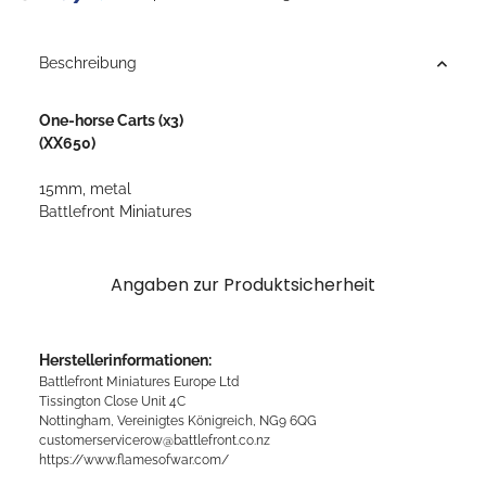
Beschreibung
One-horse Carts (x3)
(XX650)
15mm, metal
Battlefront Miniatures
Angaben zur Produktsicherheit
Herstellerinformationen:
Battlefront Miniatures Europe Ltd
Tissington Close Unit 4C
Nottingham, Vereinigtes Königreich, NG9 6QG
customerservicerow@battlefront.co.nz
https://www.flamesofwar.com/