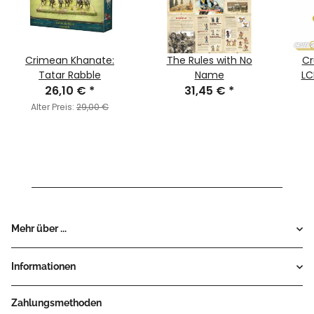
Crimean Khanate:
The Rules with No
Cr
Tatar Rabble
Name
LC
26,10 €
*
31,45 €
*
Alter Preis:
29,00 €
Mehr über ...
Informationen
Zahlungsmethoden