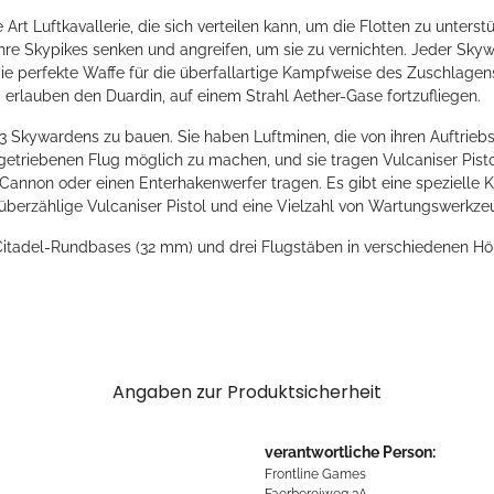
rt Luftkavallerie, die sich verteilen kann, um die Flotten zu unters
ihre Skypikes senken und angreifen, um sie zu vernichten. Jeder Skyw
die perfekte Waffe für die überfallartige Kampfweise des Zuschlag
 erlauben den Duardin, auf einem Strahl Aether-Gase fortzufliegen.
um 3 Skywardens zu bauen. Sie haben Luftminen, die von ihren Auftri
etriebenen Flug möglich zu machen, und sie tragen Vulcaniser Pist
l Cannon oder einen Enterhakenwerfer tragen. Es gibt eine spezielle 
 überzählige Vulcaniser Pistol und eine Vielzahl von Wartungswerkze
3 Citadel-Rundbases (32 mm) und drei Flugstäben in verschiedenen H
Angaben zur Produktsicherheit
verantwortliche Person:
Frontline Games
Faerbereiweg 3A