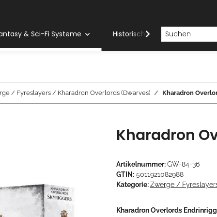
antasy & Sci-Fi Systeme
Historische Systeme
H
ge / Fyreslayers / Kharadron Overlords (Dwarves)
Kharadron Overlor
Kharadron Ove
Artikelnummer:
GW-84-36
GTIN:
5011921082988
Kategorie:
Zwerge / Fyreslayer
Kharadron Overlords Endrinrig