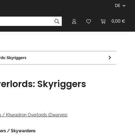
DE
ersteller & Firmen
Regelbücher
Magazinen & Li
0,00 €
ds: Skyriggers
rlords: Skyriggers
s / Kharadron Overlords (Dwarves)
gers / Skywardens