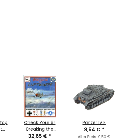
etop
Check Your 6!:
Panzer IV E
20mm
t
Breaking the
8,54 €
*
Luftwaffe - Air
32,65 €
*
2
Alter Preis:
9,50 €