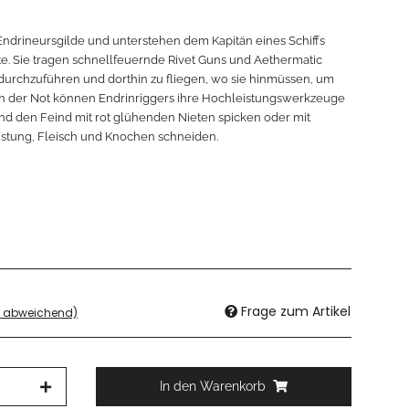
 Endrineursgilde und unterstehen dem Kapitän eines Schiffs
te. Sie tragen schnellfeuernde Rivet Guns und Aethermatic
durchzuführen und dorthin zu fliegen, wo sie hinmüssen, um
 In der Not können Endrinriggers ihre Hochleistungswerkzeuge
und den Feind mit rot glühenden Nieten spicken oder mit
̈stung, Fleisch und Knochen schneiden.
Frage zum Artikel
d abweichend)
In den Warenkorb