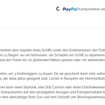
Loading...
Komponenten wer
erstehen dem Kapitän eines Schiffs sowie den Endrinmasters der Flo
 zu fliegen, wo sie hinmüssen, um Schäden am Schiff zu reparieren.
nd den Feind mit rot glühenden Nieten spicken oder mit wirbelnden
nten, um 3 Endrinriggers zu bauen. Da sie geschickt darin sind, währ
, die ideal dafür geeignet sind, Löcher in Rümpfen der Himmelsflot
ner kann einen Skyhook, eine Drill Cannon oder einen Enterhakenwerf
 Komponenten auf den versiegelten Anzügen und Energiemodulen bed
ie eine überzählige Rivet Gun und eine Vielzahl von Wartungswerkzeu