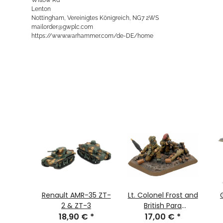
Lenton
Nottingham, Vereinigtes Königreich, NG7 2WS
mailorder@gwplc.com
https://www.warhammer.com/de-DE/home
F1/F2
Renault AMR-35 ZT-
Lt. Colonel Frost and
€
*
2 & ZT-3
British Para
18,90 €
*
Commanders (LW)
17,00 €
*
W
1,00 €