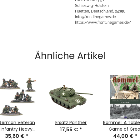
Schleswig-Holstein
Huetten, Deutschland, 24358
info@frontlinegames.de
https://www.frontlinegames.de/
Ähnliche Artikel
German Veteran
Ersatz Panther
Rommel: A Tabl
Infantry Heavy
17,55 €
*
Game of Grea
eapons Platoon
35,60 €
*
Battles in the
44,00 €
*