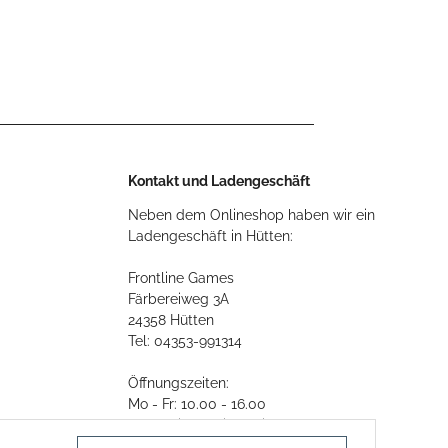
War
Battles over
Alter
Germany Oct. 1943
- March 1944
Kontakt und Ladengeschäft
Neben dem Onlineshop haben wir ein
Ladengeschäft in Hütten:
Frontline Games
Färbereiweg 3A
24358 Hütten
Tel: 04353-991314
Öffnungszeiten:
Mo - Fr: 10.00 - 16.00
Oder mit Terminvereinbarung