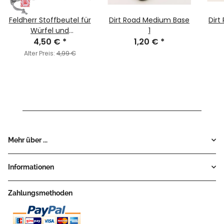
Feldherr Stoffbeutel für
Dirt Road Medium Base
Dirt
Würfel und
1
Spielmaterial
4,50 €
*
1,20 €
*
Alter Preis:
4,99 €
Mehr über ...
Informationen
Zahlungsmethoden