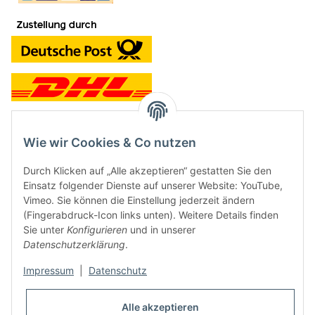
Wie wir Cookies & Co nutzen
Kontakt und Ladengeschäft
Durch Klicken auf „Alle akzeptieren“ gestatten Sie den
Neben dem Onlineshop haben wir ein Ladengeschäft in Hütten:
Einsatz folgender Dienste auf unserer Website: YouTube,
Vimeo. Sie können die Einstellung jederzeit ändern
Frontline Games
(Fingerabdruck-Icon links unten). Weitere Details finden
Färbereiweg 3A
Sie unter
Konfigurieren
und in unserer
24358 Hütten
Datenschutzerklärung
.
Tel: 04353-991314
Impressum
|
Datenschutz
Öffnungszeiten:
Mo - Fr: 10.00 - 16.00
Alle akzeptieren
Oder mit Terminvereinbarung