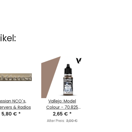
kel:
ussian NCO`s,
Vallejo: Model
rvers & Radios
Colour - 70.825
5,80 €
*
2,65 €
German
*
Camouflage Pale
Alter Preis:
3,00 €
Brown (MC144)