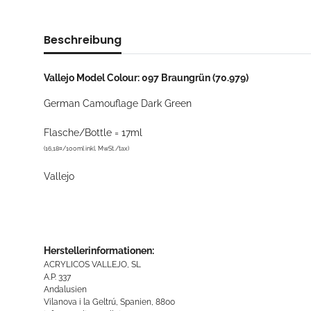
Beschreibung
Vallejo Model Colour: 097 Braungrün (70.979)
German Camouflage Dark Green
Flasche/Bottle = 17ml
(16,18¤/100ml inkl. MwSt./tax)
Vallejo
Herstellerinformationen:
ACRYLICOS VALLEJO, SL
A.P. 337
Andalusien
Vilanova i la Geltrú, Spanien, 8800