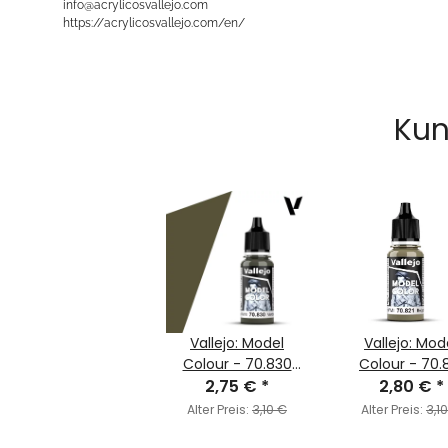
info@acrylicosvallejo.com
https://acrylicosvallejo.com/en/
Kun
Vallejo: Model
Vallejo: Mod
Colour - 70.830
Colour - 70.
German Fieldgrey
2,75 €
*
German Beige 
2,80 €
*
WWII (MC102)
(MC103)
Alter Preis:
3,10 €
Alter Preis:
3,1