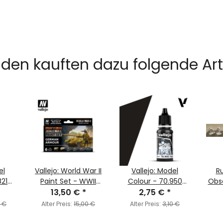
den kauften dazu folgende Arti
el
Vallejo: World War II
Vallejo: Model
R
821
Paint Set - WWII
Colour - 70.950
Obse
WWII
German Armour
13,50 €
*
Black (MC169)
2,75 €
*
0 €
Alter Preis:
15,00 €
Alter Preis:
3,10 €