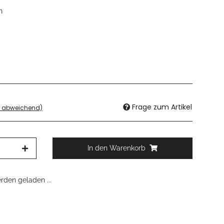
n
Frage zum Artikel
d abweichend)
In den Warenkorb
den geladen ...