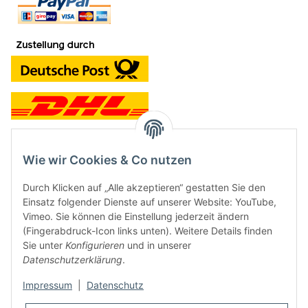
Wie wir Cookies & Co nutzen
Kontakt und Ladengeschäft
Durch Klicken auf „Alle akzeptieren“ gestatten Sie den
Neben dem Onlineshop haben wir ein Ladengeschäft in Hütten:
Einsatz folgender Dienste auf unserer Website: YouTube,
Vimeo. Sie können die Einstellung jederzeit ändern
Frontline Games
(Fingerabdruck-Icon links unten). Weitere Details finden
Färbereiweg 3A
Sie unter
Konfigurieren
und in unserer
24358 Hütten
Datenschutzerklärung
.
Tel: 04353-991314
Impressum
|
Datenschutz
Öffnungszeiten: