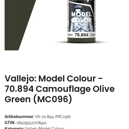
Vallejo: Model Colour -
70.894 Camouflage Olive
Green (MC096)
Artikelnummer:
VA-70.894 (MC096)
GTIN:
18429551708941
Kategorie:
Vallejo Model Colour