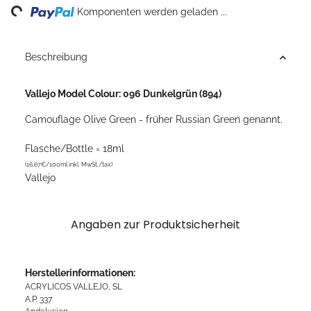
ng...
Komponenten werden geladen ...
Beschreibung
Vallejo Model Colour: 096 Dunkelgrün (894)
Camouflage Olive Green - früher Russian Green genannt.
Flasche/Bottle = 18ml
(16,67€/100ml inkl. MwSt./tax)
Vallejo
Angaben zur Produktsicherheit
Herstellerinformationen:
ACRYLICOS VALLEJO, SL
A.P. 337