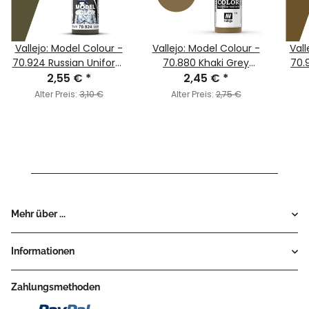
Vallejo: Model Colour -
Vallejo: Model Colour -
Vall
70.924 Russian Uniform
70.880 Khaki Grey
70.
WWII (MC094)
2,55 €
*
2,45 €
(MC113)
*
Alter Preis:
3,10 €
Alter Preis:
2,75 €
Mehr über ...
Informationen
Zahlungsmethoden