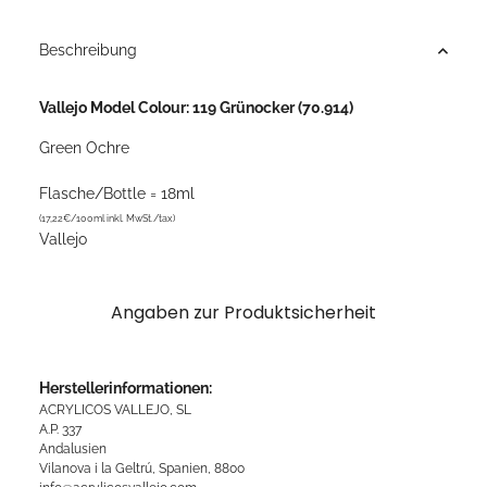
Beschreibung
Vallejo Model Colour: 119 Grünocker (70.914)
Green Ochre
Flasche/Bottle = 18ml
(17,22€/100ml inkl. MwSt./tax)
Vallejo
Angaben zur Produktsicherheit
Herstellerinformationen:
ACRYLICOS VALLEJO, SL
A.P. 337
Andalusien
Vilanova i la Geltrú, Spanien, 8800