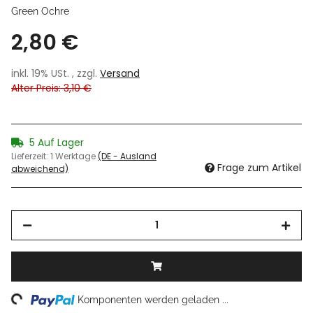
Green Ochre
2,80 €
inkl. 19% USt. , zzgl.
Versand
Alter Preis: 3,10 €
5 Auf Lager
Lieferzeit:
1 Werktage
(DE - Ausland
Frage zum Artikel
abweichend)
ng...
Komponenten werden geladen ...