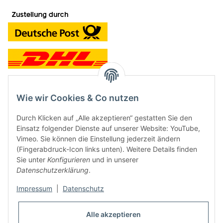
Wie wir Cookies & Co nutzen
Kontakt und Ladengeschäft
Durch Klicken auf „Alle akzeptieren“ gestatten Sie den
Neben dem Onlineshop haben wir ein Ladengeschäft in Hütten:
Einsatz folgender Dienste auf unserer Website: YouTube,
Vimeo. Sie können die Einstellung jederzeit ändern
Frontline Games
(Fingerabdruck-Icon links unten). Weitere Details finden
Färbereiweg 3A
Sie unter
Konfigurieren
und in unserer
24358 Hütten
Datenschutzerklärung
.
Tel: 04353-991314
Impressum
|
Datenschutz
Öffnungszeiten:
Mo - Fr: 10.00 - 16.00
Alle akzeptieren
Oder mit Terminvereinbarung