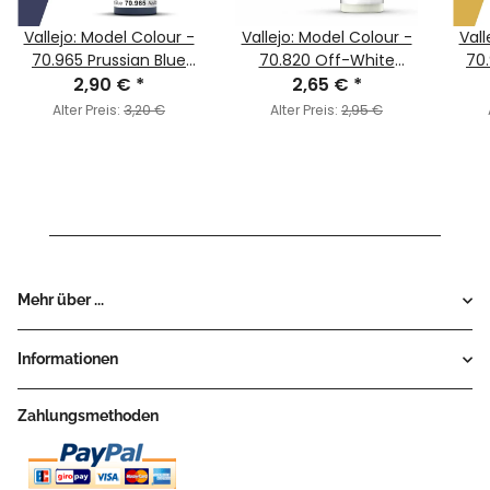
Vallejo: Model Colour -
Vallejo: Model Colour -
Vall
70.965 Prussian Blue
70.820 Off-White
70
2,90 €
(MC051)
*
(MC004)
2,65 €
*
Alter Preis:
3,20 €
Alter Preis:
2,95 €
Mehr über ...
Informationen
Zahlungsmethoden